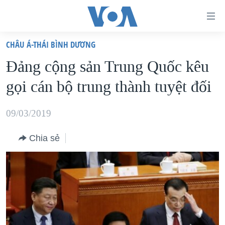
Đường
dẫn
CHÂU Á-THÁI BÌNH DƯƠNG
truy
TRANG CHỦ
Đảng cộng sản Trung Quốc kêu
cập
VIỆT NAM
gọi cán bộ trung thành tuyệt đối
Tới
HOA KỲ
nội
BIỂN ĐÔNG
09/03/2019
dung
THẾ GIỚI
chính
Chia sẻ
BLOG
Tới
điều
DIỄN ĐÀN
hướng
MỤC
chính
CHUYÊN ĐỀ
TỰ DO BÁO CHÍ
Đi
HỌC TIẾNG ANH
VẠCH TRẦN TIN GIẢ
CHIẾN TRANH THƯƠNG MẠI CỦA MỸ: QUÁ KHỨ VÀ HIỆN
tới