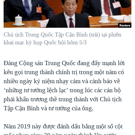
TẠI
VIDEO
"Tìm"
NGƯỜI VIỆT HẢI NGOẠI
HÀNH TRÌNH BẦU CỬ 2024
NGHE
ĐỜI SỐNG
MỘT NĂM CHIẾN TRANH TẠI DẢI GAZA
KINH TẾ
MẠNG XÃ HỘI
Chủ tịch Trung Quốc Tập Cận Bình (trái) tại phiên
GIẢI MÃ VÀNH ĐAI & CON ĐƯỜNG
KHOA HỌC
khai mạc kỳ họp Quốc hội hôm 5/3
NGÀY TỊ NẠN THẾ GIỚI
SỨC KHOẺ
TRỊNH VĨNH BÌNH - NGƯỜI HẠ 'BÊN THẮNG CUỘC'
Ngôn ngữ khác
VĂN HOÁ
Đảng Cộng sản Trung Quốc đang đẩy mạnh lời
GROUND ZERO – XƯA VÀ NAY
kêu gọi trung thành chính trị trong một năm có
THỂ THAO
CHI PHÍ CHIẾN TRANH AFGHANISTAN
nhiều ngày kỷ niệm nhạy cảm và cảnh báo về
GIÁO DỤC
CÁC GIÁ TRỊ CỘNG HÒA Ở VIỆT NAM
‘những tư tưởng lệch lạc’ trong lúc các cán bộ
phải khẩn trương thề trung thành với Chủ tịch
THƯỢNG ĐỈNH TRUMP-KIM TẠI VIỆT NAM
Tập Cận Bình và tư tưởng của ông.
TRỊNH VĨNH BÌNH VS. CHÍNH PHỦ VIỆT NAM
NGƯ DÂN VIỆT VÀ LÀN SÓNG TRỘM HẢI SÂM
Năm 2019 này được đánh dấu bằng một số cột
BÊN KIA QUỐC LỘ: TIẾNG VỌNG TỪ NÔNG THÔN MỸ