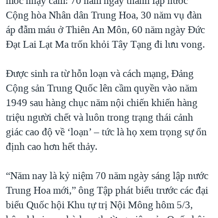
mốc nhạy cảm: 70 năm ngày thành lập nước
QUAN HỆ VIỆT MỸ
Cộng hòa Nhân dân Trung Hoa, 30 năm vụ đàn
áp đẫm máu ở Thiên An Môn, 60 năm ngày Đức
Đạt Lai Lạt Ma trốn khỏi Tây Tạng đi lưu vong.
Được sinh ra từ hỗn loạn và cách mạng, Đảng
Cộng sản Trung Quốc lên cầm quyền vào năm
1949 sau hàng chục năm nội chiến khiến hàng
triệu người chết và luôn trong trạng thái cảnh
giác cao độ về ‘loạn’ – tức là họ xem trọng sự ổn
định cao hơn hết thảy.
“Năm nay là kỷ niệm 70 năm ngày sáng lập nước
Trung Hoa mới,” ông Tập phát biểu trước các đại
biểu Quốc hội Khu tự trị Nội Mông hôm 5/3,