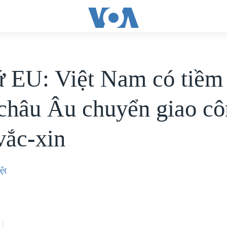
ứ EU: Việt Nam có tiềm
châu Âu chuyển giao c
vắc-xin
ệt