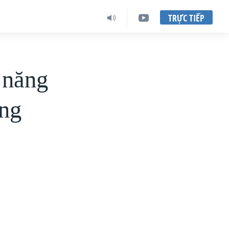
TRỰC TIẾP
 năng
ông