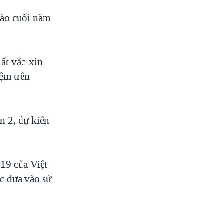
vào cuối năm
ất vắc-xin
ệm trên
n 2, dự kiến
19 của Việt
c đưa vào sử