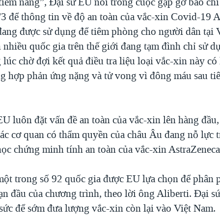
tiềm năng”, Đại sứ EU nói trong cuộc gặp gỡ báo chí
/3 để thông tin về độ an toàn của vắc-xin Covid-19 A
 đang được sử dụng để tiêm phòng cho người dân tại 
 nhiều quốc gia trên thế giới đang tạm đình chỉ sử d
 lúc chờ đợi kết quả điều tra liệu loại vắc-xin này có
ng hợp phản ứng nặng và tử vong vì đông máu sau ti
U luôn đặt vấn đề an toàn của vắc-xin lên hàng đầu,
 các cơ quan có thẩm quyền của châu Âu đang nỗ lực 
ọc chứng minh tính an toàn của vắc-xin AstraZeneca
một trong số 92 quốc gia được EU lựa chọn để phân 
ạn đầu của chương trình, theo lời ông Aliberti. Đại 
 sức để sớm đưa lượng vắc-xin còn lại vào Việt Nam.