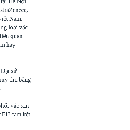
 tại Hà Nội
straZeneca,
Việt Nam,
ụng loại vắc-
 liên quan
êm hay
 Đại sứ
truy tìm bằng
.
phối vắc-xin
sứ EU cam kết