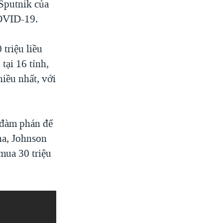
Sputnik của
COVID-19.
triệu liều
tại 16 tỉnh,
iều nhất, với
 đàm phán để
na, Johnson
mua 30 triệu