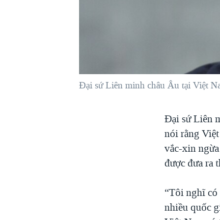
VIỆT NAM
NGƯ DÂN VIỆT VÀ LÀN SÓNG
TRỘM HẢI SÂM
BÊN KIA QUỐC LỘ: TIẾNG VỌNG
TỪ NÔNG THÔN MỸ
QUAN HỆ VIỆT MỸ
Đại sứ Liên minh châu Âu tại Việt N
Đại sứ Liên 
nói rằng Việ
vắc-xin ngừa
được đưa ra t
“Tôi nghĩ có 
nhiều quốc g