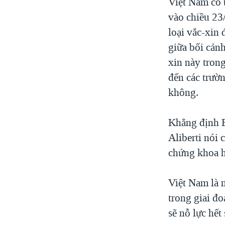
Việt Nam có 
vào chiều 23
loại vắc-xin
giữa bối cảnh
xin này trong
đến các trườ
không.
Khẳng định E
Aliberti nói
chứng khoa h
Việt Nam là 
trong giai đo
sẽ nỗ lực hết