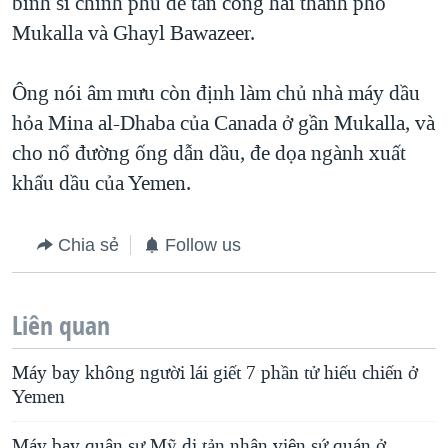
binh sĩ chính phủ để tấn công hai thành phố
Mukalla và Ghayl Bawazeer.
Ông nói âm mưu còn định làm chủ nhà máy dầu
hỏa Mina al-Dhaba của Canada ở gần Mukalla, và
cho nổ đường ống dẫn dầu, đe dọa ngành xuất
khẩu dầu của Yemen.
Chia sẻ
Follow us
Liên quan
Máy bay không người lái giết 7 phần tử hiếu chiến ở
Yemen
Máy bay quân sự Mỹ di tản nhân viên sứ quán ở