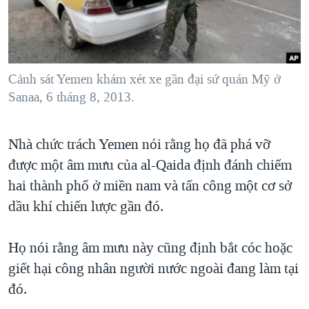
TẠI
VIDEO
"Tìm"
NGƯỜI VIỆT HẢI NGOẠI
HÀNH TRÌNH BẦU CỬ 2024
NGHE
ĐỜI SỐNG
MỘT NĂM CHIẾN TRANH TẠI DẢI GAZA
KINH TẾ
MẠNG XÃ HỘI
Cảnh sát Yemen khám xét xe gần đại sứ quán Mỹ ở
GIẢI MÃ VÀNH ĐAI & CON ĐƯỜNG
KHOA HỌC
Sanaa, 6 tháng 8, 2013.
NGÀY TỊ NẠN THẾ GIỚI
SỨC KHOẺ
TRỊNH VĨNH BÌNH - NGƯỜI HẠ 'BÊN THẮNG CUỘC'
Ngôn ngữ khác
VĂN HOÁ
Nhà chức trách Yemen nói rằng họ đã phá vỡ
GROUND ZERO – XƯA VÀ NAY
được một âm mưu của al-Qaida định đánh chiếm
THỂ THAO
CHI PHÍ CHIẾN TRANH AFGHANISTAN
hai thành phố ở miền nam và tấn công một cơ sở
GIÁO DỤC
CÁC GIÁ TRỊ CỘNG HÒA Ở VIỆT NAM
dầu khí chiến lược gần đó.
THƯỢNG ĐỈNH TRUMP-KIM TẠI VIỆT NAM
Họ nói rằng âm mưu này cũng định bắt cóc hoặc
TRỊNH VĨNH BÌNH VS. CHÍNH PHỦ VIỆT NAM
giết hại công nhân người nước ngoài đang làm tại
NGƯ DÂN VIỆT VÀ LÀN SÓNG TRỘM HẢI SÂM
đó.
BÊN KIA QUỐC LỘ: TIẾNG VỌNG TỪ NÔNG THÔN MỸ