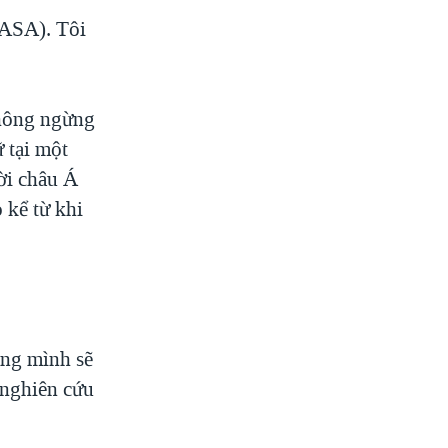
NASA). Tôi
không ngừng
ữ tại một
ời châu Á
 kể từ khi
ằng mình sẽ
 nghiên cứu