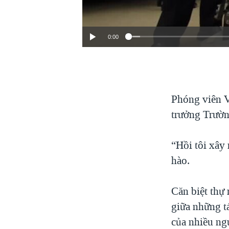
VIỆT NAM
NGƯ DÂN VIỆT VÀ LÀN SÓNG
0:00
TRỘM HẢI SÂM
BÊN KIA QUỐC LỘ: TIẾNG VỌNG
TỪ NÔNG THÔN MỸ
QUAN HỆ VIỆT MỸ
Phóng viên V
trưởng Trườn
“Hồi tôi xây 
hào.
Căn biệt thự 
giữa những t
của nhiều ng