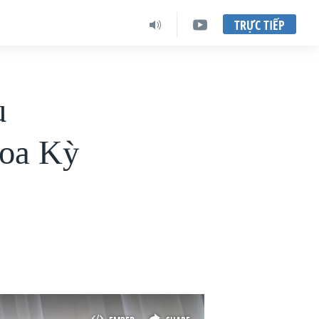
TRỰC TIẾP
u
Hoa Kỳ