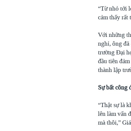
“Từ nhỏ tới 
cảm thấy rất 
Với những th
nghỉ, ông đã 
trường Đại h
đầu tiên đảm
thành lập trư
Sự bất công 
“Thật sự là k
lên làm vấn 
mà thôi,” Gi