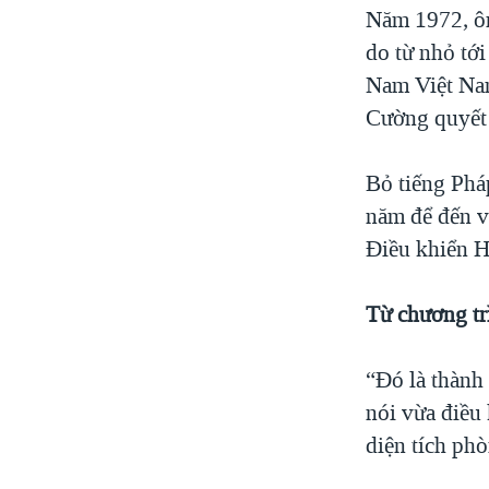
Năm 1972, ôn
do từ nhỏ tớ
Nam Việt Nam
Cường quyết 
Bỏ tiếng Pháp
năm để đến v
Điều khiển H
Từ chương tr
“Đó là thành
nói vừa điều
diện tích ph