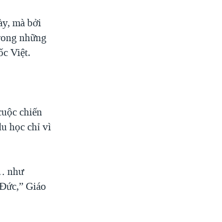
ày, mà bởi
trong những
c Việt.
cuộc chiến
u học chỉ vì
g… như
 Đức,” Giáo