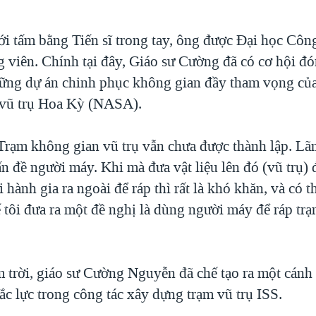
i tấm bằng Tiến sĩ trong tay, ông được Đại học Côn
g viên. Chính tại đây, Giáo sư Cường đã có cơ hội đ
ững dự án chinh phục không gian đầy tham vọng củ
vũ trụ Hoa Kỳ (NASA).
rạm không gian vũ trụ vẫn chưa được thành lập. Lã
vấn đề người máy. Khi mà đưa vật liệu lên đó (vũ trụ) 
hành gia ra ngoài để ráp thì rất là khó khăn, và có th
ế tôi đưa ra một đề nghị là dùng người máy để ráp tr
 trời, giáo sư Cường Nguyễn đã chế tạo ra một cánh
ắc lực trong công tác xây dựng trạm vũ trụ ISS.