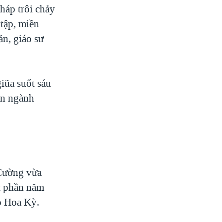
háp trôi chảy
 tập, miền
n, giáo sư
giũa suốt sáu
ên ngành
 Cường vừa
t phần năm
o Hoa Kỳ.