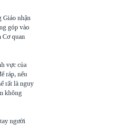
g Giáo nhận
óng góp vào
a Cơ quan
nh vực của
để ráp, nếu
ể rất là nguy
ạm không
 tay người