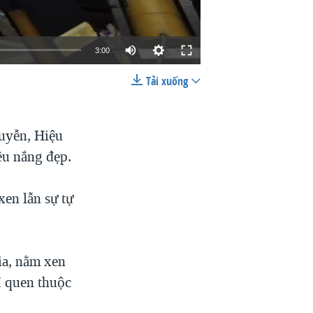
3:00
Tải xuống
EMBED
SHARE
uyễn, Hiệu
ều nắng đẹp.
xen lẫn sự tự
gia, nằm xen
ỉ quen thuộc