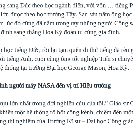
g sang Đức theo học ngành điện, với vốn … tiếng P
i lớn được theo học trường Tây. Sau sáu năm ông học
 lúc đó cũng đã nằm trong tay những người Cộng sả
định sang thẳng Hoa Kỳ đoàn tụ cùng gia đình.
 học tiếng Đức, rồi lại tạm quên đi thứ tiếng đã rèn 
ới tiếng Anh, cuối cùng ông tốt nghiệp Tiến sĩ chuy
ệ thống tại trường Đại học George Mason, Hoa Kỳ.
ình người máy NASA đến vị trí Hiệu trưởng
 tựu lớn nhất trong đời nghiên cứu của tôi.” Giáo sư
 khiển một hệ thống rô bốt cồng kềnh, chiếm đến mộ
òng thí nghiệm của Trường Kĩ sư – Đại học Công giá