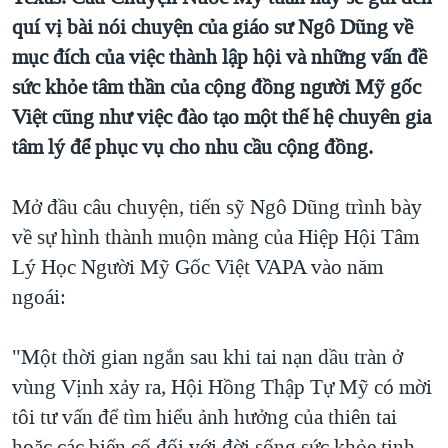
quí vị bài nói chuyện của giáo sư Ngô Dũng về
QUAN HỆ VIỆT MỸ
mục đích của việc thành lập hội và những vấn đề
sức khỏe tâm thần của cộng đồng người Mỹ gốc
Việt cũng như việc đào tạo một thế hệ chuyên gia
tâm lý để phục vụ cho nhu cầu cộng đồng.
Mở đầu câu chuyện, tiến sỹ Ngô Dũng trình bày
về sự hình thành muộn màng của Hiệp Hội Tâm
Lý Học Người Mỹ Gốc Việt VAPA vào năm
ngoái:
"Một thời gian ngắn sau khi tai nạn dầu tràn ở
vùng Vịnh xảy ra, Hội Hồng Thập Tự Mỹ có mời
tôi tư vấn để tìm hiểu ảnh hưởng của thiên tai
hoặc các biến cố đối với đời sống sức khỏe tinh