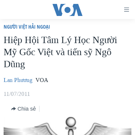
Đường
dẫn
NGƯỜI VIỆT HẢI NGOẠI
truy
TRANG CHỦ
Hiệp Hội Tâm Lý Học Người
cập
VIỆT NAM
Mỹ Gốc Việt và tiến sỹ Ngô
Tới
HOA KỲ
nội
Dũng
BIỂN ĐÔNG
dung
THẾ GIỚI
chính
Lan Phương
VOA
BLOG
Tới
11/07/2011
điều
DIỄN ĐÀN
hướng
MỤC
Chia sẻ
chính
CHUYÊN ĐỀ
TỰ DO BÁO CHÍ
Đi
HỌC TIẾNG ANH
VẠCH TRẦN TIN GIẢ
CHIẾN TRANH THƯƠNG MẠI CỦA MỸ: QUÁ KHỨ VÀ HIỆN
tới