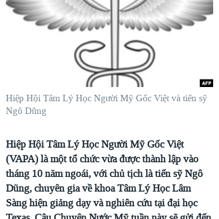
TẠI
VIDEO
"Tìm"
NGƯỜI VIỆT HẢI NGOẠI
HÀNH TRÌNH BẦU CỬ 2024
NGHE
ĐỜI SỐNG
MỘT NĂM CHIẾN TRANH TẠI DẢI GAZA
KINH TẾ
MẠNG XÃ HỘI
GIẢI MÃ VÀNH ĐAI & CON ĐƯỜNG
KHOA HỌC
NGÀY TỊ NẠN THẾ GIỚI
SỨC KHOẺ
TRỊNH VĨNH BÌNH - NGƯỜI HẠ 'BÊN THẮNG CUỘC'
Hiệp Hội Tâm Lý Học Người Mỹ Gốc Việt và tiến sỹ
Ngôn ngữ khác
VĂN HOÁ
GROUND ZERO – XƯA VÀ NAY
Ngô Dũng
THỂ THAO
CHI PHÍ CHIẾN TRANH AFGHANISTAN
GIÁO DỤC
Hiệp Hội Tâm Lý Học Người Mỹ Gốc Việt
CÁC GIÁ TRỊ CỘNG HÒA Ở VIỆT NAM
(VAPA) là một tổ chức vừa được thành lập vào
THƯỢNG ĐỈNH TRUMP-KIM TẠI VIỆT NAM
tháng 10 năm ngoái, với chủ tịch là tiến sỹ Ngô
TRỊNH VĨNH BÌNH VS. CHÍNH PHỦ VIỆT NAM
Dũng, chuyên gia về khoa Tâm Lý Học Lâm
NGƯ DÂN VIỆT VÀ LÀN SÓNG TRỘM HẢI SÂM
Sàng hiện giảng dạy và nghiên cứu tại đại học
BÊN KIA QUỐC LỘ: TIẾNG VỌNG TỪ NÔNG THÔN MỸ
Texas. Câu Chuyện Nước Mỹ tuần này sẽ gửi đến