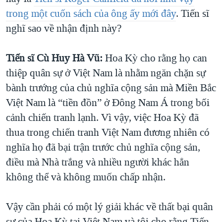
trong một cuốn sách của ông ấy mới đây
. Tiến sĩ
QUAN HỆ VIỆT MỸ
nghĩ sao về nhận định này?
Tiến sĩ Cù Huy Hà Vũ:
Hoa Kỳ cho rằng họ can
thiệp quân sự ở Việt Nam là nhằm ngăn chặn sự
bành trướng của chủ nghĩa cộng sản mà Miền Bắc
Việt Nam là “tiền đồn” ở Đông Nam Á trong bối
cảnh chiến tranh lạnh. Vì vậy, việc Hoa Kỳ đã
thua trong chiến tranh Việt Nam đương nhiên có
nghĩa họ đã bại trận trước chủ nghĩa cộng sản,
điều mà Nhà trắng và nhiều người khác hẳn
không thể và không muốn chấp nhận.
Vậy cần phải có một lý giải khác về thất bại quân
sự của Hoa Kỳ tại Việt Nam và tôi cho rằng Tiến