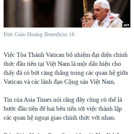
TẠI
VIDEO
"Tìm"
NGƯỜI VIỆT HẢI NGOẠI
HÀNH TRÌNH BẦU CỬ 2024
NGHE
ĐỜI SỐNG
MỘT NĂM CHIẾN TRANH TẠI DẢI GAZA
KINH TẾ
MẠNG XÃ HỘI
Đức Giáo Hoàng Benedicto 16
GIẢI MÃ VÀNH ĐAI & CON ĐƯỜNG
KHOA HỌC
NGÀY TỊ NẠN THẾ GIỚI
SỨC KHOẺ
Việc Tòa Thánh Vatican bổ nhiệm đại diện chính
TRỊNH VĨNH BÌNH - NGƯỜI HẠ 'BÊN THẮNG CUỘC'
Ngôn ngữ khác
VĂN HOÁ
thức đầu tiên tại Việt Nam là một dấu hiệu cho
GROUND ZERO – XƯA VÀ NAY
THỂ THAO
thấy đã có bớt căng thẳng trong các quan hệ giữa
CHI PHÍ CHIẾN TRANH AFGHANISTAN
Vatican và các lãnh đạo Cộng sản Việt Nam.
GIÁO DỤC
CÁC GIÁ TRỊ CỘNG HÒA Ở VIỆT NAM
Tin của Asia Times nói rằng đây cũng có thể là
THƯỢNG ĐỈNH TRUMP-KIM TẠI VIỆT NAM
bước đầu tiên để hai bên tiến tới việc thành lập
TRỊNH VĨNH BÌNH VS. CHÍNH PHỦ VIỆT NAM
các quan hệ ngoại giao chính thức với nhau.
NGƯ DÂN VIỆT VÀ LÀN SÓNG TRỘM HẢI SÂM
BÊN KIA QUỐC LỘ: TIẾNG VỌNG TỪ NÔNG THÔN MỸ