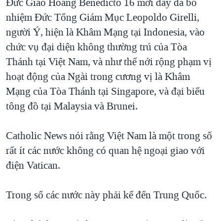
Đức Giáo Hoàng Benedicto 16 mới đây đã bổ
QUAN HỆ VIỆT MỸ
nhiệm Ðức Tổng Giám Mục Leopoldo Girelli,
người Ý, hiện là Khâm Mạng tại Indonesia, vào
chức vụ đại diện không thường trú của Tòa
Thánh tại Việt Nam, và như thế nới rộng phạm vị
hoạt động của Ngài trong cương vị là Khâm
Mạng của Tòa Thánh tại Singapore, và đại biểu
tông đồ tại Malaysia và Brunei.
Catholic News nói rằng Việt Nam là một trong số
rất ít các nước không có quan hệ ngoại giao với
điện Vatican.
Trong số các nước này phải kể đến Trung Quốc.