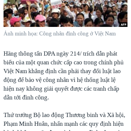
TẠI
VIDEO
"Tìm"
NGƯỜI VIỆT HẢI NGOẠI
HÀNH TRÌNH BẦU CỬ 2024
NGHE
ĐỜI SỐNG
MỘT NĂM CHIẾN TRANH TẠI DẢI GAZA
KINH TẾ
MẠNG XÃ HỘI
Ảnh minh họa: Công nhân đình công ở Việt Nam
GIẢI MÃ VÀNH ĐAI & CON ĐƯỜNG
KHOA HỌC
NGÀY TỊ NẠN THẾ GIỚI
SỨC KHOẺ
Hãng thông tấn DPA ngày 214/ trích dẫn phát
TRỊNH VĨNH BÌNH - NGƯỜI HẠ 'BÊN THẮNG CUỘC'
Ngôn ngữ khác
VĂN HOÁ
biểu của một quan chức cấp cao trong chính phủ
GROUND ZERO – XƯA VÀ NAY
THỂ THAO
Việt Nam khẳng định cần phải thay đổi luật lao
CHI PHÍ CHIẾN TRANH AFGHANISTAN
động để bảo vệ công nhân vì hệ thống luật lệ
GIÁO DỤC
CÁC GIÁ TRỊ CỘNG HÒA Ở VIỆT NAM
hiện nay không giải quyết được các tranh chấp
dẫn tới đình công.
THƯỢNG ĐỈNH TRUMP-KIM TẠI VIỆT NAM
TRỊNH VĨNH BÌNH VS. CHÍNH PHỦ VIỆT NAM
Thứ trưởng Bộ lao động Thương binh và Xã hội,
NGƯ DÂN VIỆT VÀ LÀN SÓNG TRỘM HẢI SÂM
Phạm Minh Huân, nhấn mạnh các quy định hiện
BÊN KIA QUỐC LỘ: TIẾNG VỌNG TỪ NÔNG THÔN MỸ