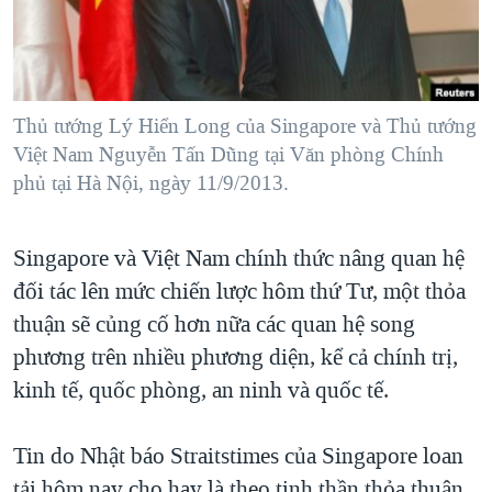
TẠI
VIDEO
"Tìm"
NGƯỜI VIỆT HẢI NGOẠI
HÀNH TRÌNH BẦU CỬ 2024
NGHE
ĐỜI SỐNG
MỘT NĂM CHIẾN TRANH TẠI DẢI GAZA
KINH TẾ
MẠNG XÃ HỘI
Thủ tướng Lý Hiển Long của Singapore và Thủ tướng
GIẢI MÃ VÀNH ĐAI & CON ĐƯỜNG
KHOA HỌC
Việt Nam Nguyễn Tấn Dũng tại Văn phòng Chính
NGÀY TỊ NẠN THẾ GIỚI
phủ tại Hà Nội, ngày 11/9/2013.
SỨC KHOẺ
TRỊNH VĨNH BÌNH - NGƯỜI HẠ 'BÊN THẮNG CUỘC'
Ngôn ngữ khác
VĂN HOÁ
GROUND ZERO – XƯA VÀ NAY
Singapore và Việt Nam chính thức nâng quan hệ
THỂ THAO
CHI PHÍ CHIẾN TRANH AFGHANISTAN
đối tác lên mức chiến lược hôm thứ Tư, một thỏa
GIÁO DỤC
thuận sẽ củng cố hơn nữa các quan hệ song
CÁC GIÁ TRỊ CỘNG HÒA Ở VIỆT NAM
phương trên nhiều phương diện, kể cả chính trị,
THƯỢNG ĐỈNH TRUMP-KIM TẠI VIỆT NAM
kinh tế, quốc phòng, an ninh và quốc tế.
TRỊNH VĨNH BÌNH VS. CHÍNH PHỦ VIỆT NAM
NGƯ DÂN VIỆT VÀ LÀN SÓNG TRỘM HẢI SÂM
Tin do Nhật báo Straitstimes của Singapore loan
BÊN KIA QUỐC LỘ: TIẾNG VỌNG TỪ NÔNG THÔN MỸ
tải hôm nay cho hay là theo tinh thần thỏa thuận