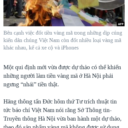
TẠI
VIDEO
"Tìm"
NGƯỜI VIỆT HẢI NGOẠI
HÀNH TRÌNH BẦU CỬ 2024
NGHE
ĐỜI SỐNG
MỘT NĂM CHIẾN TRANH TẠI DẢI GAZA
KINH TẾ
MẠNG XÃ HỘI
Bên cạnh việc đốt tiền vàng mã trong những dịp cúng
GIẢI MÃ VÀNH ĐAI & CON ĐƯỜNG
KHOA HỌC
kiến dân chúng Việt Nam còn đốt nhiều loại vàng mã
NGÀY TỊ NẠN THẾ GIỚI
khác nhau, kể cả xe cộ và iPhones
SỨC KHOẺ
TRỊNH VĨNH BÌNH - NGƯỜI HẠ 'BÊN THẮNG CUỘC'
Ngôn ngữ khác
VĂN HOÁ
GROUND ZERO – XƯA VÀ NAY
Một qui định mới vừa được dự thảo có thể khiến
THỂ THAO
CHI PHÍ CHIẾN TRANH AFGHANISTAN
những người làm tiền vàng mã ở Hà Nội phải
GIÁO DỤC
ngưng “nhái” tiền thật.
CÁC GIÁ TRỊ CỘNG HÒA Ở VIỆT NAM
THƯỢNG ĐỈNH TRUMP-KIM TẠI VIỆT NAM
Hãng thông tấn Đức hôm thứ Tư trích thuật tin
TRỊNH VĨNH BÌNH VS. CHÍNH PHỦ VIỆT NAM
tức báo chí Việt Nam nói rằng Sở Thông tin-
NGƯ DÂN VIỆT VÀ LÀN SÓNG TRỘM HẢI SÂM
Truyền thông Hà Nội vừa ban hành một dự thảo,
BÊN KIA QUỐC LỘ: TIẾNG VỌNG TỪ NÔNG THÔN MỸ
theo đó sản phẩm vàng mã không được sử dụng