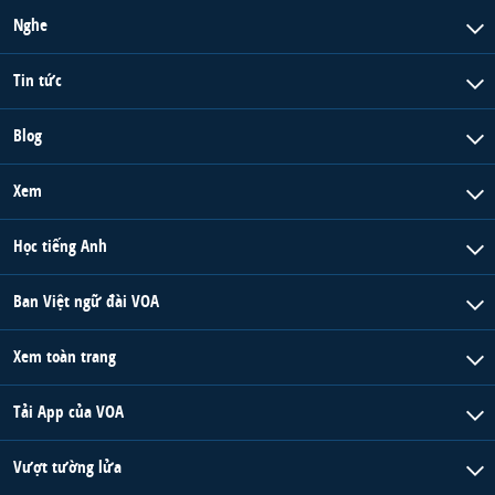
Nghe
Tin tức
Blog
Xem
Học tiếng Anh
Ban Việt ngữ đài VOA
Xem toàn trang
Tải App của VOA
Vượt tường lửa