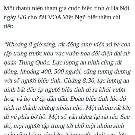
Một thanh niên tham gia cuộc biểu tình ở Hà Nội
QUAN HỆ VIỆT MỸ
ngày 5/6 cho đài VOA Việt Ngữ biết thêm chi
tiết:
“Khoảng 8 giờ sáng, rất đông sinh viên và bà con
tập trung trước khu vực vườn hoa đối diện đại sứ
quán Trung Quốc. Lực lượng an ninh cũng rất
đông, khoảng 400, 500 người, cũng tương đương
với số người biểu tình. Chừng 8:30, lực lượng an
ninh bắt đầu ép người biểu tình đi ra khỏi vườn
hoa, và họ cứ ép dần dần. Đoàn biểu tình lúc đó
tách ra thành những nhóm nhỏ. Một nhóm rất lớn
đi về phía bờ hồ. Một số vẫn đứng lại rải rác. Sau
đó, mọi người tập trung tới chỗ một nhóm sinh
viên cầm băng-rôn lớn. Năm mười phút sau, lực