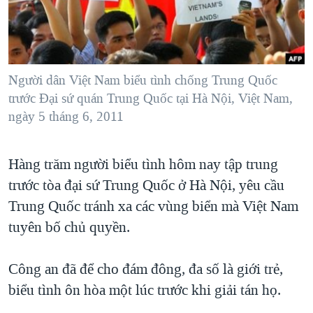
TẠI
VIDEO
"Tìm"
NGƯỜI VIỆT HẢI NGOẠI
HÀNH TRÌNH BẦU CỬ 2024
NGHE
ĐỜI SỐNG
MỘT NĂM CHIẾN TRANH TẠI DẢI GAZA
KINH TẾ
MẠNG XÃ HỘI
Người dân Việt Nam biểu tình chống Trung Quốc
GIẢI MÃ VÀNH ĐAI & CON ĐƯỜNG
KHOA HỌC
trước Đại sứ quán Trung Quốc tại Hà Nội, Việt Nam,
NGÀY TỊ NẠN THẾ GIỚI
ngày 5 tháng 6, 2011
SỨC KHOẺ
TRỊNH VĨNH BÌNH - NGƯỜI HẠ 'BÊN THẮNG CUỘC'
Ngôn ngữ khác
VĂN HOÁ
GROUND ZERO – XƯA VÀ NAY
Hàng trăm người biểu tình hôm nay tập trung
THỂ THAO
CHI PHÍ CHIẾN TRANH AFGHANISTAN
trước tòa đại sứ Trung Quốc ở Hà Nội, yêu cầu
GIÁO DỤC
Trung Quốc tránh xa các vùng biển mà Việt Nam
CÁC GIÁ TRỊ CỘNG HÒA Ở VIỆT NAM
tuyên bố chủ quyền.
THƯỢNG ĐỈNH TRUMP-KIM TẠI VIỆT NAM
TRỊNH VĨNH BÌNH VS. CHÍNH PHỦ VIỆT NAM
Công an đã để cho đám đông, đa số là giới trẻ,
NGƯ DÂN VIỆT VÀ LÀN SÓNG TRỘM HẢI SÂM
biểu tình ôn hòa một lúc trước khi giải tán họ.
BÊN KIA QUỐC LỘ: TIẾNG VỌNG TỪ NÔNG THÔN MỸ