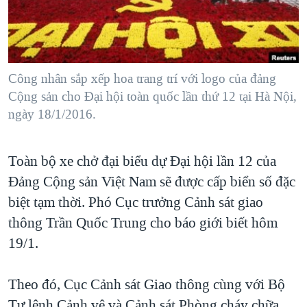
TẠI
VIDEO
"Tìm"
NGƯỜI VIỆT HẢI NGOẠI
HÀNH TRÌNH BẦU CỬ 2024
NGHE
ĐỜI SỐNG
MỘT NĂM CHIẾN TRANH TẠI DẢI GAZA
KINH TẾ
MẠNG XÃ HỘI
Công nhân sắp xếp hoa trang trí với logo của đảng
GIẢI MÃ VÀNH ĐAI & CON ĐƯỜNG
KHOA HỌC
Cộng sản cho Đại hội toàn quốc lần thứ 12 tại Hà Nội,
NGÀY TỊ NẠN THẾ GIỚI
ngày 18/1/2016.
SỨC KHOẺ
TRỊNH VĨNH BÌNH - NGƯỜI HẠ 'BÊN THẮNG CUỘC'
Ngôn ngữ khác
VĂN HOÁ
GROUND ZERO – XƯA VÀ NAY
Toàn bộ xe chở đại biểu dự Đại hội lần 12 của
THỂ THAO
CHI PHÍ CHIẾN TRANH AFGHANISTAN
Đảng Cộng sản Việt Nam sẽ được cấp biển số đặc
GIÁO DỤC
biệt tạm thời. Phó Cục trưởng Cảnh sát giao
CÁC GIÁ TRỊ CỘNG HÒA Ở VIỆT NAM
thông Trần Quốc Trung cho báo giới biết hôm
THƯỢNG ĐỈNH TRUMP-KIM TẠI VIỆT NAM
19/1.
TRỊNH VĨNH BÌNH VS. CHÍNH PHỦ VIỆT NAM
NGƯ DÂN VIỆT VÀ LÀN SÓNG TRỘM HẢI SÂM
Theo đó, Cục Cảnh sát Giao thông cùng với Bộ
BÊN KIA QUỐC LỘ: TIẾNG VỌNG TỪ NÔNG THÔN MỸ
Tư lệnh Cảnh vệ và Cảnh sát Phòng cháy chữa