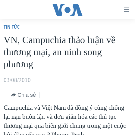
Đường
dẫn
TIN TỨC
truy
TRANG CHỦ
VN, Campuchia thảo luận về
cập
VIỆT NAM
thương mại, an ninh song
Tới
HOA KỲ
nội
phương
BIỂN ĐÔNG
dung
THẾ GIỚI
chính
03/08/2010
BLOG
Tới
Chia sẻ
điều
DIỄN ĐÀN
hướng
Campuchia và Việt Nam đã đồng ý cùng chống
MỤC
chính
lại nạn buôn lậu và đơn giản hóa các thủ tục
CHUYÊN ĐỀ
TỰ DO BÁO CHÍ
Đi
thương mại qua biên giới chung trong một cuộc
HỌC TIẾNG ANH
VẠCH TRẦN TIN GIẢ
CHIẾN TRANH THƯƠNG MẠI CỦA MỸ: QUÁ KHỨ VÀ HIỆN
tới
hội đàm cấp cao ở Phnom Penh.