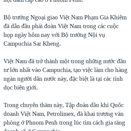
TẠI
VIDEO
"Tìm"
NGƯỜI VIỆT HẢI NGOẠI
HÀNH TRÌNH BẦU CỬ 2024
NGHE
Bộ trưởng Ngoại giao Việt Nam Phạm Gia Khiêm
ĐỜI SỐNG
MỘT NĂM CHIẾN TRANH TẠI DẢI GAZA
đã dẫn đầu phái đoàn Việt Nam trong các cuộc
KINH TẾ
MẠNG XÃ HỘI
họp ngày hôm nay với Bộ trưởng Nội vụ
GIẢI MÃ VÀNH ĐAI & CON ĐƯỜNG
KHOA HỌC
Campuchia Sar Kheng.
NGÀY TỊ NẠN THẾ GIỚI
SỨC KHOẺ
TRỊNH VĨNH BÌNH - NGƯỜI HẠ 'BÊN THẮNG CUỘC'
Ngôn ngữ khác
VĂN HOÁ
Việt Nam đã trở thành một trong những nước đầu
GROUND ZERO – XƯA VÀ NAY
tư lớn nhất vào Campuchia, tạo việc làm cho hàng
THỂ THAO
CHI PHÍ CHIẾN TRANH AFGHANISTAN
ngàn người dân nước này, đặc biệt là tại các tỉnh
GIÁO DỤC
dọc biên giới.
CÁC GIÁ TRỊ CỘNG HÒA Ở VIỆT NAM
THƯỢNG ĐỈNH TRUMP-KIM TẠI VIỆT NAM
Trong chuyến thăm này, Tập đoàn dầu khí Quốc
TRỊNH VĨNH BÌNH VS. CHÍNH PHỦ VIỆT NAM
doanh Việt Nam, Petrolimex, đã khai trương văn
NGƯ DÂN VIỆT VÀ LÀN SÓNG TRỘM HẢI SÂM
phòng ở Phnom Penh trong lúc tìm cách gia tăng
BÊN KIA QUỐC LỘ: TIẾNG VỌNG TỪ NÔNG THÔN MỸ