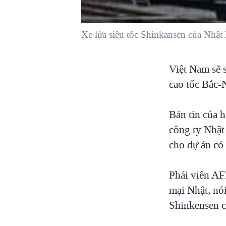
VIỆT NAM
NGƯ DÂN VIỆT VÀ LÀN SÓNG
Xe lửa siêu tốc Shinkansen của Nhật
TRỘM HẢI SÂM
BÊN KIA QUỐC LỘ: TIẾNG VỌNG
Việt Nam sẽ 
TỪ NÔNG THÔN MỸ
cao tốc Bắc-
QUAN HỆ VIỆT MỸ
Bản tin của 
công ty Nhật
cho dự án có 
Phái viên AF
mại Nhật, nó
Shinkensen c