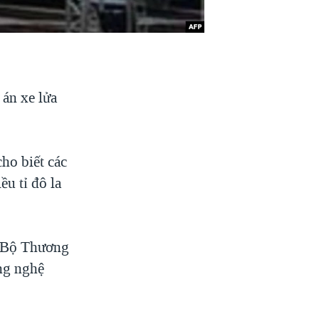
 án xe lửa
ho biết các
u tỉ đô la
a Bộ Thương
ng nghệ