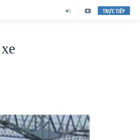
TRỰC TIẾP
 xe