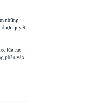
Nam những
a được quyết
xe lửa cao
ng phần vào