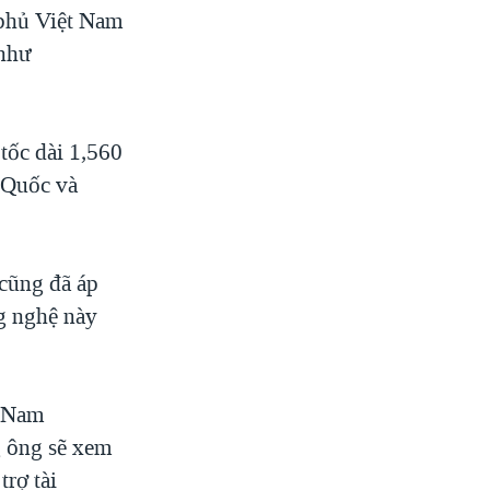
phủ Việt Nam
 như
 tốc dài 1,560
g Quốc và
cũng đã áp
g nghệ này
t Nam
 ông sẽ xem
trợ tài