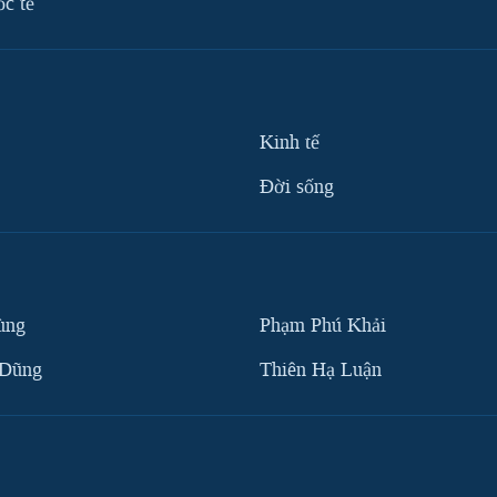
ốc tế
Kinh tế
Ðời sống
ùng
Phạm Phú Khải
 Dũng
Thiên Hạ Luận