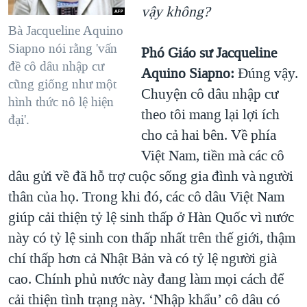
vậy không?
Bà Jacqueline Aquino
Siapno nói rằng 'vấn
Phó Giáo sư Jacqueline
đề cô dâu nhập cư
Aquino Siapno:
Đúng vậy.
cũng giống như một
Chuyện cô dâu nhập cư
hình thức nô lệ hiện
theo tôi mang lại lợi ích
đại'.
cho cả hai bên. Về phía
Việt Nam, tiền mà các cô
dâu gửi về đã hỗ trợ cuộc sống gia đình và người
thân của họ. Trong khi đó, các cô dâu Việt Nam
giúp cải thiện tỷ lệ sinh thấp ở Hàn Quốc vì nước
này có tỷ lệ sinh con thấp nhất trên thế giới, thậm
chí thấp hơn cả Nhật Bản và có tỷ lệ người già
cao. Chính phủ nước này đang làm mọi cách để
cải thiện tình trạng này. ‘Nhập khẩu’ cô dâu có