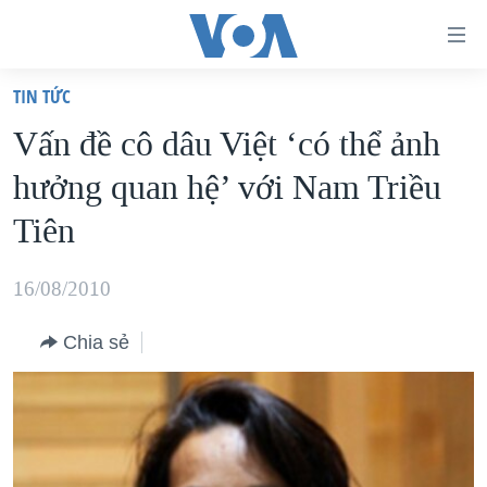
Đường
dẫn
TIN TỨC
truy
TRANG CHỦ
Vấn đề cô dâu Việt ‘có thể ảnh
cập
VIỆT NAM
hưởng quan hệ’ với Nam Triều
Tới
HOA KỲ
nội
Tiên
BIỂN ĐÔNG
dung
THẾ GIỚI
chính
16/08/2010
BLOG
Tới
Chia sẻ
điều
DIỄN ĐÀN
hướng
MỤC
chính
CHUYÊN ĐỀ
TỰ DO BÁO CHÍ
Đi
HỌC TIẾNG ANH
VẠCH TRẦN TIN GIẢ
CHIẾN TRANH THƯƠNG MẠI CỦA MỸ: QUÁ KHỨ VÀ HIỆN
tới