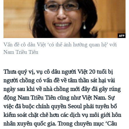
TẠI
VIDEO
"Tìm"
NGƯỜI VIỆT HẢI NGOẠI
HÀNH TRÌNH BẦU CỬ 2024
NGHE
ĐỜI SỐNG
MỘT NĂM CHIẾN TRANH TẠI DẢI GAZA
KINH TẾ
MẠNG XÃ HỘI
GIẢI MÃ VÀNH ĐAI & CON ĐƯỜNG
KHOA HỌC
NGÀY TỊ NẠN THẾ GIỚI
Vấn đề cô dâu Việt ‘có thể ảnh hưởng quan hệ’ với
SỨC KHOẺ
Nam Triều Tiên
TRỊNH VĨNH BÌNH - NGƯỜI HẠ 'BÊN THẮNG CUỘC'
Ngôn ngữ khác
VĂN HOÁ
GROUND ZERO – XƯA VÀ NAY
THỂ THAO
Thưa quý vị, vụ cô dâu người Việt 20 tuổi bị
CHI PHÍ CHIẾN TRANH AFGHANISTAN
GIÁO DỤC
người chồng có vấn đề về tâm thần sát hại vài
CÁC GIÁ TRỊ CỘNG HÒA Ở VIỆT NAM
ngày sau khi về nhà chồng mới đây đã gây rúng
THƯỢNG ĐỈNH TRUMP-KIM TẠI VIỆT NAM
động Nam Triều Tiên cũng như Việt Nam. Sự
việc đã buộc chính quyền Seoul phải tuyên bố
TRỊNH VĨNH BÌNH VS. CHÍNH PHỦ VIỆT NAM
kiểm soát chặt chẽ hơn các dịch vụ môi giới hôn
NGƯ DÂN VIỆT VÀ LÀN SÓNG TRỘM HẢI SÂM
nhân xuyên quốc gia. Trong chuyên mục ‘Câu
BÊN KIA QUỐC LỘ: TIẾNG VỌNG TỪ NÔNG THÔN MỸ