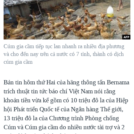
TẠI
VIDEO
"Tìm"
NGƯỜI VIỆT HẢI NGOẠI
HÀNH TRÌNH BẦU CỬ 2024
NGHE
ĐỜI SỐNG
MỘT NĂM CHIẾN TRANH TẠI DẢI GAZA
KINH TẾ
MẠNG XÃ HỘI
GIẢI MÃ VÀNH ĐAI & CON ĐƯỜNG
KHOA HỌC
NGÀY TỊ NẠN THẾ GIỚI
Cúm gia cầm tiếp tục lan nhanh ra nhiều địa phương
SỨC KHOẺ
và cho đến nay trên cả nước có 7 tỉnh, thành có dịch
TRỊNH VĨNH BÌNH - NGƯỜI HẠ 'BÊN THẮNG CUỘC'
Ngôn ngữ khác
VĂN HOÁ
cúm gia cầm
GROUND ZERO – XƯA VÀ NAY
THỂ THAO
CHI PHÍ CHIẾN TRANH AFGHANISTAN
Bản tin hôm thứ Hai của hãng thông tấn Bernama
GIÁO DỤC
CÁC GIÁ TRỊ CỘNG HÒA Ở VIỆT NAM
trích thuật tin tức báo chí Việt Nam nói rằng
THƯỢNG ĐỈNH TRUMP-KIM TẠI VIỆT NAM
khoản tiền vừa kể gồm có 10 triệu đô la của Hiệp
hội Phát triển Quốc tế của Ngân hàng Thế giới,
TRỊNH VĨNH BÌNH VS. CHÍNH PHỦ VIỆT NAM
13 triệu đô la của Chương trình Phòng chống
NGƯ DÂN VIỆT VÀ LÀN SÓNG TRỘM HẢI SÂM
Cúm và Cúm gia cầm do nhiều nước tài trợ và 2
BÊN KIA QUỐC LỘ: TIẾNG VỌNG TỪ NÔNG THÔN MỸ