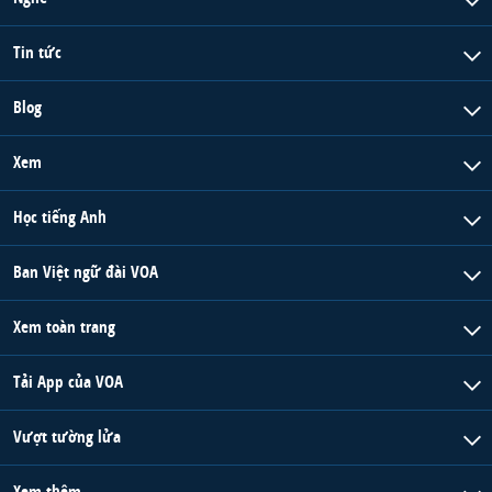
Tin tức
Blog
Xem
Học tiếng Anh
Ban Việt ngữ đài VOA
Xem toàn trang
Tải App của VOA
Vượt tường lửa
Xem thêm