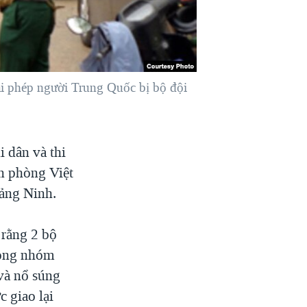
ái phép người Trung Quốc bị bộ đội
 dân và thi
ên phòng Việt
ảng Ninh.
 rằng 2 bộ
trong nhóm
và nổ súng
 giao lại