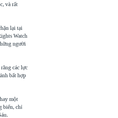
, và rất
hặn lại tại
Rights Watch
 những người
rằng các lực
ảnh bất hợp
 hay một
 biển, chỉ
Sáu.