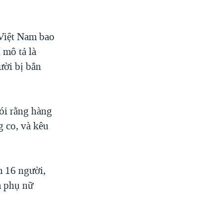
 Việt Nam bao
 mô tả là
ười bị bắn
ói rằng hàng
g co, và kêu
m 16 người,
a phụ nữ