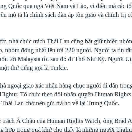
ung Quốc qua ngã Việt Nam và Lào, vì điều mà các t
n mô tả là chính sách đàn áp tôn giáo và chính trị 
ước, nhà chức trách Thái Lan cũng bắt giữ nhiều nh
ép, nhóm đông nhất lên tới 220 người. Người ta tin r
ốn tới Malaysia rồi sau đó đi Thổ Nhĩ Kỳ. Người Ui
một thứ tiếng gọi là Turkic.
nhà ngoại giao xác nhận hàng chục người di dân tro
 Uighur, Tổ chức theo dõi nhân quyền Human Rights
 Thái Lan chớ nên gửi trả họ về lại Trung Quốc.
 trách Á Châu của Human Rights Watch, ông Brad A
g hợp trong quá khứ cho thấy là những người Uighur 