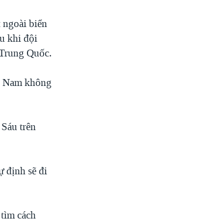
t ngoài biển
u khi đội
 Trung Quốc.
ệt Nam không
Sáu trên
 định sẽ đi
 tìm cách