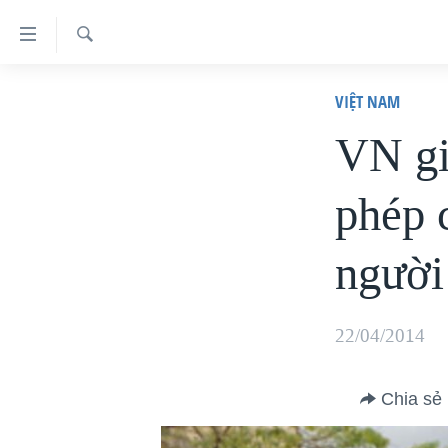
Đường
dẫn
Tìm
truy
TRANG CHỦ
VIỆT NAM
VIỆT NAM
cập
VN gi
HOA KỲ
Tới
phép 
BIỂN ĐÔNG
nội
dung
THẾ GIỚI
người
chính
BLOG
Tới
DIỄN ĐÀN
điều
22/04/2014
MỤC
hướng
CHUYÊN ĐỀ
chính
TỰ DO BÁO CHÍ
Chia sẻ
Đi
HỌC TIẾNG ANH
VẠCH TRẦN TIN GIẢ
CHIẾN TRANH THƯƠNG MẠI CỦA
MỸ: QUÁ KHỨ VÀ HIỆN TẠI
tới