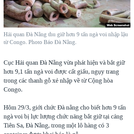
TẠI
VIDEO
"Tìm"
NGƯỜI VIỆT HẢI NGOẠI
HÀNH TRÌNH BẦU CỬ 2024
NGHE
ĐỜI SỐNG
MỘT NĂM CHIẾN TRANH TẠI DẢI GAZA
KINH TẾ
MẠNG XÃ HỘI
Hải quan Đà Nẵng thu giữ hơn 9 tấn ngà voi nhập lậu
GIẢI MÃ VÀNH ĐAI & CON ĐƯỜNG
KHOA HỌC
từ Congo. Photo Báo Đà Nẵng.
NGÀY TỊ NẠN THẾ GIỚI
SỨC KHOẺ
TRỊNH VĨNH BÌNH - NGƯỜI HẠ 'BÊN THẮNG CUỘC'
Ngôn ngữ khác
VĂN HOÁ
Cục Hải quan Đà Nẵng vừa phát hiện và bắt giữ
GROUND ZERO – XƯA VÀ NAY
hơn 9,1 tấn ngà voi được cất giấu, ngụy trang
THỂ THAO
CHI PHÍ CHIẾN TRANH AFGHANISTAN
trong các thanh gỗ xẻ nhập về từ Cộng hòa
GIÁO DỤC
CÁC GIÁ TRỊ CỘNG HÒA Ở VIỆT NAM
Congo.
THƯỢNG ĐỈNH TRUMP-KIM TẠI VIỆT NAM
Hôm 29/3, giới chức Đà nẵng cho biết hơn 9 tấn
TRỊNH VĨNH BÌNH VS. CHÍNH PHỦ VIỆT NAM
ngà voi bị lực lượng chức năng bắt giữ tại cảng
NGƯ DÂN VIỆT VÀ LÀN SÓNG TRỘM HẢI SÂM
Tiên Sa, Đà Nẵng, trong một lô hàng có 3
BÊN KIA QUỐC LỘ: TIẾNG VỌNG TỪ NÔNG THÔN MỸ