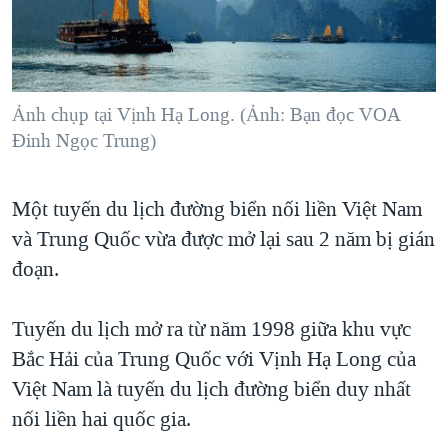
TẠI
VIDEO
"Tìm"
NGƯỜI VIỆT HẢI NGOẠI
HÀNH TRÌNH BẦU CỬ 2024
NGHE
ĐỜI SỐNG
MỘT NĂM CHIẾN TRANH TẠI DẢI GAZA
KINH TẾ
MẠNG XÃ HỘI
Ảnh chụp tại Vịnh Hạ Long. (Ảnh: Bạn đọc VOA
GIẢI MÃ VÀNH ĐAI & CON ĐƯỜNG
KHOA HỌC
Đinh Ngọc Trung)
NGÀY TỊ NẠN THẾ GIỚI
SỨC KHOẺ
TRỊNH VĨNH BÌNH - NGƯỜI HẠ 'BÊN THẮNG CUỘC'
Ngôn ngữ khác
VĂN HOÁ
Một tuyến du lịch đường biển nối liền Việt Nam
GROUND ZERO – XƯA VÀ NAY
và Trung Quốc vừa được mở lại sau 2 năm bị gián
THỂ THAO
CHI PHÍ CHIẾN TRANH AFGHANISTAN
đoạn.
GIÁO DỤC
CÁC GIÁ TRỊ CỘNG HÒA Ở VIỆT NAM
Tuyến du lịch mở ra từ năm 1998 giữa khu vực
THƯỢNG ĐỈNH TRUMP-KIM TẠI VIỆT NAM
Bắc Hải của Trung Quốc với Vịnh Hạ Long của
TRỊNH VĨNH BÌNH VS. CHÍNH PHỦ VIỆT NAM
Việt Nam là tuyến du lịch đường biển duy nhất
NGƯ DÂN VIỆT VÀ LÀN SÓNG TRỘM HẢI SÂM
nối liền hai quốc gia.
BÊN KIA QUỐC LỘ: TIẾNG VỌNG TỪ NÔNG THÔN MỸ