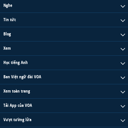
Nghe
Tin tức
Blog
Xem
Học tiếng Anh
Ban Việt ngữ đài VOA
Xem toàn trang
Tải App của VOA
Vượt tường lửa