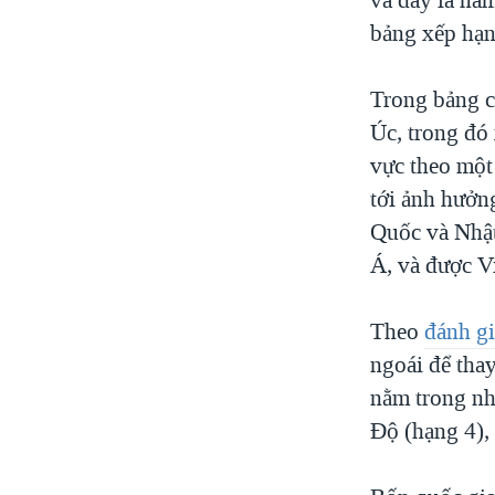
bảng xếp hạn
Trong bảng c
Úc, trong đó
vực theo một
tới ảnh hưởn
Quốc và Nhật
Á, và được V
Theo
đánh gi
ngoái để tha
nằm trong nh
Độ (hạng 4),