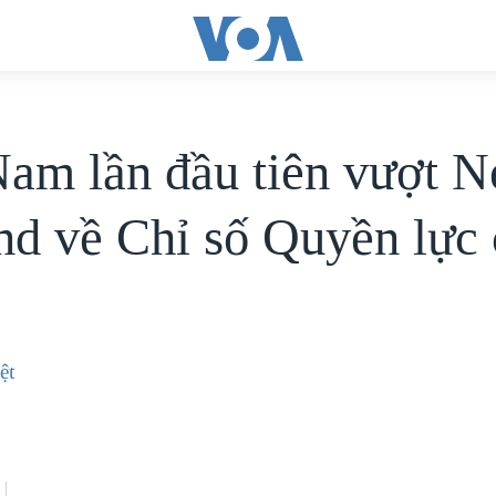
Nam lần đầu tiên vượt 
nd về Chỉ số Quyền lực
ệt