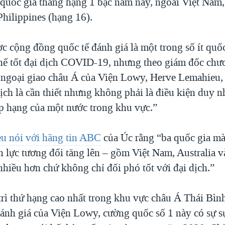
 quốc gia thăng hạng 1 bậc năm nay, ngoài Việt Nam,
Philippines (hạng 16).
 cộng đồng quốc tế đánh giá là một trong số ít quốc
hế tốt đại dịch COVID-19, nhưng theo giám đốc chư
 ngoại giao châu Á của Viện Lowy, Herve Lemahieu, 
ịch là cần thiết nhưng không phải là điều kiện duy n
ếp hạng của một nước trong khu vực.”
u nói với hãng tin ABC
của Úc rằng “ba quốc gia mà
n lực tương đối tăng lên – gồm Việt Nam, Australia 
nhiều hơn chứ không chỉ đối phó tốt với đại dịch.”
rì thứ hạng cao nhất trong khu vực châu Á Thái Bì
ánh giá của Viện Lowy, cường quốc số 1 này có sự s