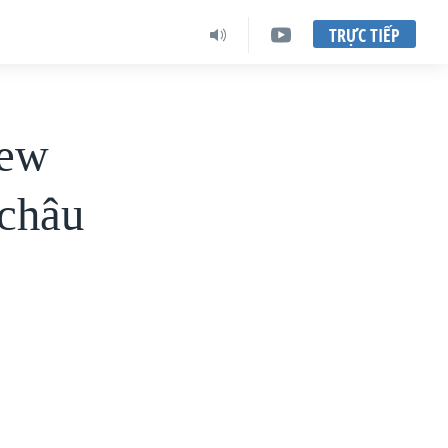
TRỰC TIẾP
New
 châu