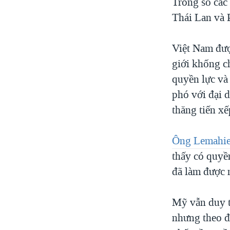
Trong số các
Thái Lan và 
Việt Nam được
giới khống c
quyền lực và
phó với đại d
thăng tiến x
Ông Lemahie
thấy có quyề
đã làm được 
Mỹ vẫn duy t
nhưng theo đ