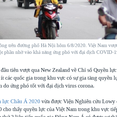
hông trên đường phố Hà Nội hôm 6/8/2020. Việt Nam vượ
ột phần nhờ vào khả năng ứng phó với đại dịch COVID-1
 đầu tiên vượt qua New Zealand về Chỉ số Quyền lực
ít các quốc gia trong khu vực có sự gia tăng quyền 
 do ứng phó tốt với đại dịch virus corona.
n lực Châu Á 2020
vừa được Viện Nghiên cứu Lowy 
 cho thấy quyền lực của Việt Nam trong khu vực tiếp
 thứ 2 liên tiếp quốc gia Đông Nam Á có được sự thă