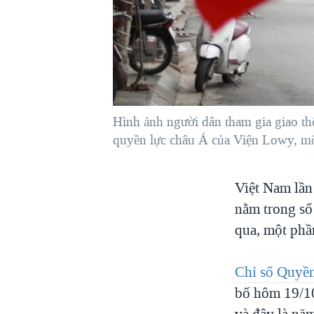
VIỆT NAM
NGƯ DÂN VIỆT VÀ LÀN SÓNG
TRỘM HẢI SÂM
BÊN KIA QUỐC LỘ: TIẾNG VỌNG
TỪ NÔNG THÔN MỸ
QUAN HỆ VIỆT MỸ
Hình ảnh người dân tham gia giao t
quyền lực châu Á của Viện Lowy, m
Việt Nam lần
nằm trong số 
qua, một phần
Chỉ số Quyề
bố hôm 19/10
và đây là năm