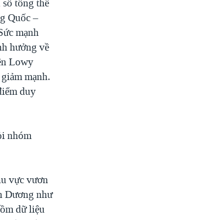
 số tổng thể
ng Quốc –
 Sức mạnh
ảnh hưởng về
iện Lowy
u giảm mạnh.
 điểm duy
hỏi nhóm
hu vực vươn
ình Dương như
ồm dữ liệu