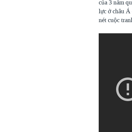
của 3 năm qu
lực ở châu Á
nét cuộc tran