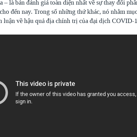
a – là bản đánh giá toàn diện nhất về sự thay đổi ph
 cho đến nay. Trong số những thứ khác, nó nhằm mục
h luận về hậu quả địa chính trị của đại dịch COVID-