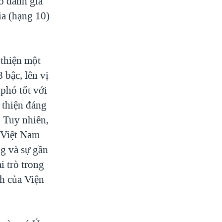
o đánh giá
ia (hạng 10)
 thiện một
 bậc, lên vị
 phó tốt với
 thiện đáng
. Tuy nhiên,
 Việt Nam
g và sự gần
i trò trong
nh của Viện