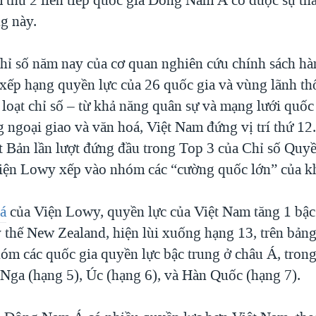
g này.
hỉ số năm nay của cơ quan nghiên cứu chính sách hà
 xếp hạng quyền lực của 26 quốc gia và vùng lãnh th
 loạt chỉ số – từ khả năng quân sự và mạng lưới quố
g ngoại giao và văn hoá, Việt Nam đứng vị trí thứ 1
 Bản lần lượt đứng đầu trong Top 3 của Chỉ số Quyề
iện Lowy xếp vào nhóm các “cường quốc lớn” của k
á
của Viện Lowy, quyền lực của Việt Nam tăng 1 bậc
y thế New Zealand, hiện lùi xuống hạng 13, trên bản
óm các quốc gia quyền lực bậc trung ở châu Á, tron
 Nga (hạng 5), Úc (hạng 6), và Hàn Quốc (hạng 7).