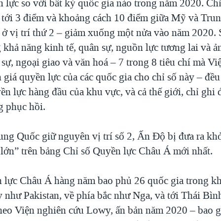
n lực so với bất kỳ quốc gia nào trong năm 2020. Chỉ
tới 3 điểm và khoảng cách 10 điểm giữa Mỹ và Tru
u ở vị trí thứ 2 – giảm xuống một nửa vào năm 2020.
 khả năng kinh tế, quân sự, nguồn lực tương lai và 
 sự, ngoại giao và văn hoá – 7 trong 8 tiêu chí mà V
 giá quyền lực của các quốc gia cho chỉ số này – đề
n lực hàng đầu của khu vực, và cả thế giới, chỉ ghi
g phục hồi.
ung Quốc giữ nguyên vị trí số 2, Ấn Độ bị đưa ra k
lớn” trên bảng Chỉ số Quyền lực Châu Á mới nhất.
 lực Châu Á hàng năm bao phủ 26 quốc gia trong k
ây như Pakistan, về phía bắc như Nga, và tới Thái B
eo Viện nghiên cứu Lowy, ấn bản năm 2020 – bao g