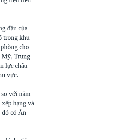
ng đầu của
ổ trong khu
c phòng cho
2. Mỹ, Trung
n lực châu
hu vực.
 so với năm
g xếp hạng và
g đó có Ấn