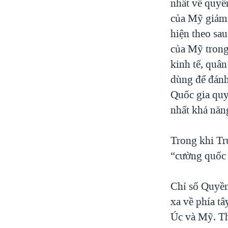
nhất về quyề
của Mỹ giảm 
hiện theo sa
của Mỹ trong
kinh tế, quân
dùng để đánh
Quốc gia quyề
nhất khả năn
Trong khi Tr
“cường quốc 
Chỉ số Quyền
xa về phía t
Úc và Mỹ. Th