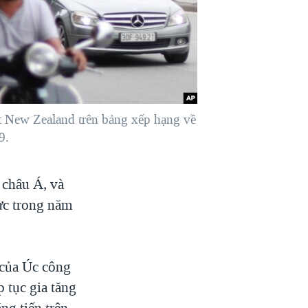
t New Zealand trên bảng xếp hạng về
9.
 châu Á, và
lực trong năm
của Úc công
 tục gia tăng
ng tiến trên