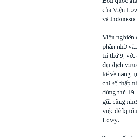
Bốn quốc gia
của Viện Low
và Indonesia
Viện nghiên 
phần nhờ vào 
trí thứ 9, vớ
đại dịch vir
kể về năng lự
chỉ số thấp 
đứng thứ 19.
gũi cũng như
việc dễ bị tổ
Lowy.