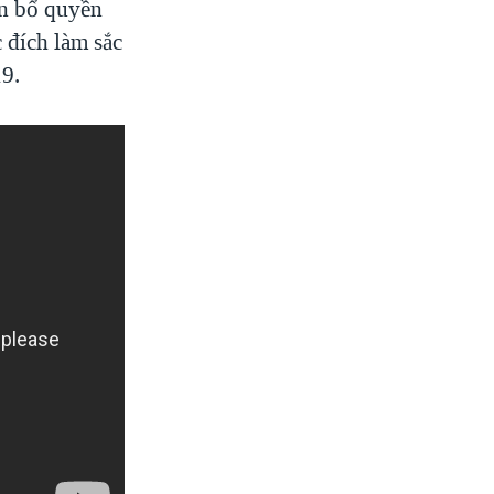
ân bổ quyền
 đích làm sắc
19.