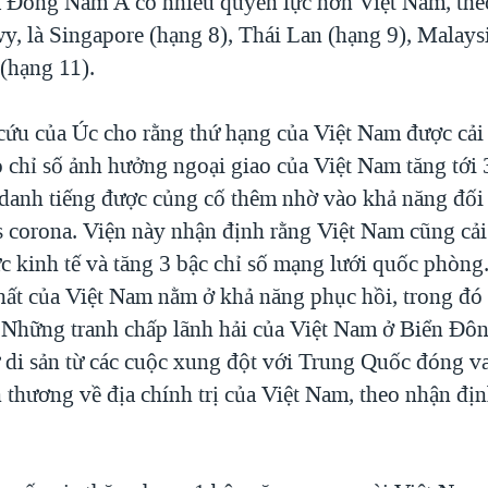
 Đông Nam Á có nhiều quyền lực hơn Việt Nam, the
y, là Singapore (hạng 8), Thái Lan (hạng 9), Malays
 (hạng 11).
cứu của Úc cho rằng thứ hạng của Việt Nam được cải
chỉ số ảnh hưởng ngoại giao của Việt Nam tăng tới 3
i danh tiếng được củng cố thêm nhờ vào khả năng đối
us corona. Viện này nhận định rằng Việt Nam cũng cải
c kinh tế và tăng 3 bậc chỉ số mạng lưới quốc phòng
nhất của Việt Nam nằm ở khả năng phục hồi, trong đó
 Những tranh chấp lãnh hải của Việt Nam ở Biển Đôn
 di sản từ các cuộc xung đột với Trung Quốc đóng va
n thương về địa chính trị của Việt Nam, theo nhận đị