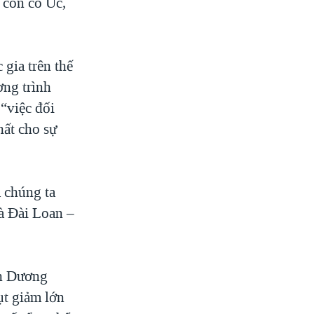
 còn có Úc,
 gia trên thế
ơng trình
“việc đối
hất cho sự
 chúng ta
và Đài Loan –
nh Dương
ụt giảm lớn