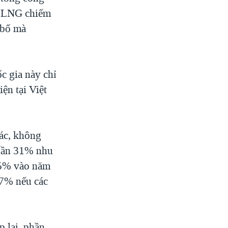
ới LNG chiếm
 bố mà
c gia này chỉ
ện tại Việt
hác, không
 gần 31% nhu
25% vào năm
47% nếu các
.
 lại, phần