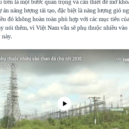
u trên là một bước quan trọng và cần thiết để mở khó
ự án năng lượng tái tạo, đặc biệt là năng lượng gió ng
iều đó không hoàn toàn phù hợp với các mục tiêu củ
ày nói thêm, vì Việt Nam vẫn sẽ phụ thuộc nhiều vào
 này.
phụ thuộc nhiều vào than đá cho tới 2030
EM
ng Việt
No media source currently available