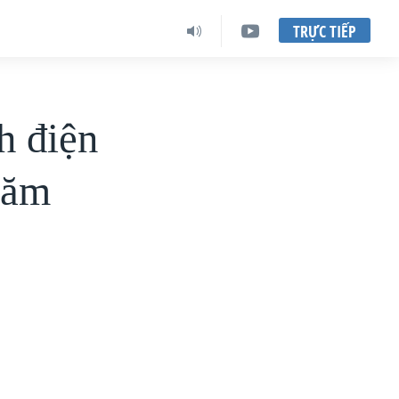
TRỰC TIẾP
h điện
năm