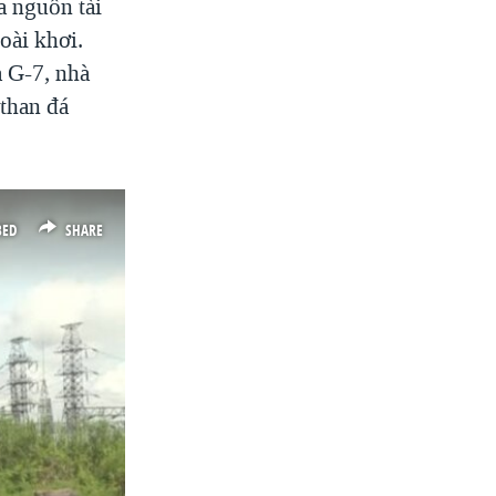
a nguồn tài
oài khơi.
a G-7, nhà
 than đá
BED
SHARE