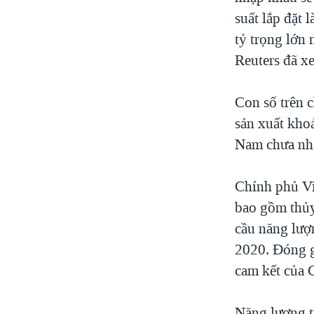
suất lắp đặt
tỷ trọng lớn 
Reuters đã x
Con số trên 
sản xuất kho
Nam chưa nhậ
Chính phủ Việ
bao gồm thủy
cầu năng lượ
2020. Đóng g
cam kết của G
Năng lượng t