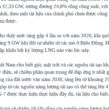
 là 37,33 GW, tương đương 24,8% tổng công suất, v
nhất, theo một tài liệu của chính phủ chưa được công
em được.
cho thấy mức tăng gấp 4 lần so với năm 2020, khi quố
ảng 9 GW khí đốt tự nhiên từ các mỏ ở Biển Đông. Hi
p khẩu bất kỳ lượng LNG nào vào lúc này.
t Nam cho biết gió, mặt trời và các nguồn tái tạo k
 điện, sẽ chiếm phần quan trọng để đáp ứng ít nhất
ng của đất nước vào năm 2030, tăng lên từ khoảng 
óp từ các nguồn năng lượng tái tạo có thể tăng lên 
-7 được thực hiện thực hiện đầy đủ, tài liệu cho biết
ừ gió sẽ chiếm 18,5% tổng các nguồn năng lượng hợp