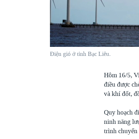
VIỆT NAM
NGƯ DÂN VIỆT VÀ LÀN SÓNG
TRỘM HẢI SÂM
BÊN KIA QUỐC LỘ: TIẾNG VỌNG
TỪ NÔNG THÔN MỸ
QUAN HỆ VIỆT MỸ
Điện gió ở tỉnh Bạc Liêu.
Hôm 16/5, Vi
điều được ch
và khí đốt, đ
Quy hoạch đi
ninh năng lư
trình chuyển 