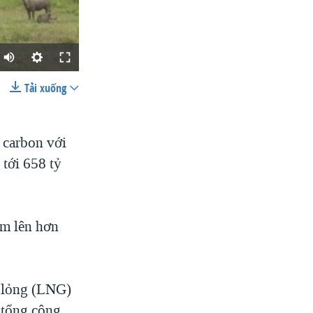
Tải xuống
SHARE
 carbon với
 tới 658 tỷ
am lên hơn
width
px
a lỏng (LNG)
 tổng công