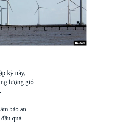
ập kỷ này,
ăng lượng gió
.
đảm bảo an
 đầu quá