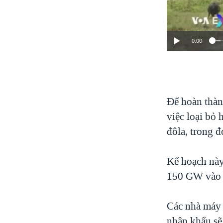
0:00
Để hoàn thàn
việc loại bỏ 
đôla, trong đ
Kế hoạch này
150 GW vào 
Các nhà máy 
nhập khẩu sẽ