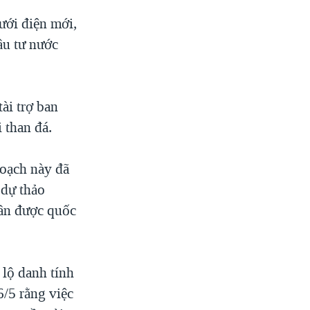
ưới điện mới,
ầu tư nước
ài trợ ban
 than đá.
hoạch này đã
 dự thảo
ần được quốc
 lộ danh tính
/5 rằng việc