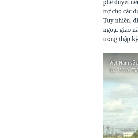
phê duyệt nê
trợ cho các d
Tuy nhiên, đ
ngoại giao n
trong thập kỷ
Việt Nam sẽ 
by
VOA Tiế