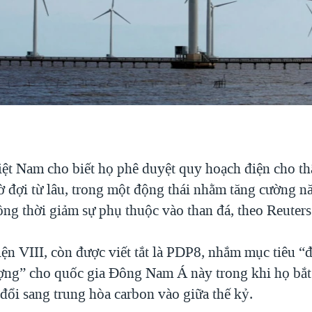
ệt Nam cho biết họ phê duyệt quy hoạch điện cho th
ờ đợi từ lâu, trong một động thái nhằm tăng cường n
ồng thời giảm sự phụ thuộc vào than đá, theo Reuters
ện VIII, còn được viết tắt là PDP8, nhắm mục tiêu “
ợng” cho quốc gia Đông Nam Á này trong khi họ bắt
đổi sang trung hòa carbon vào giữa thế kỷ.