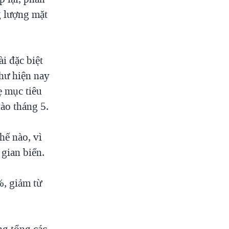
g lượng mặt
i đặc biệt
như hiện nay
ẹ mục tiêu
ào tháng 5.
hế nào, vì
gian biển.
%, giảm từ
ng tổng các