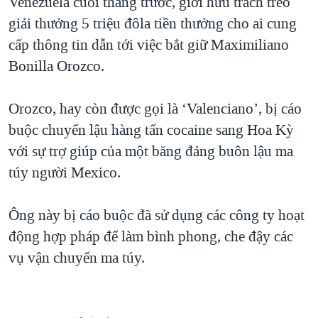
Venezuela cuối tháng trước, giới hữu trách treo
QUAN HỆ VIỆT MỸ
giải thưởng 5 triệu đôla tiền thưởng cho ai cung
cấp thông tin dẫn tới việc bắt giữ Maximiliano
Bonilla Orozco.
Orozco, hay còn được gọi là ‘Valenciano’, bị cáo
buộc chuyển lậu hàng tấn cocaine sang Hoa Kỳ
với sự trợ giúp của một băng đảng buôn lậu ma
túy người Mexico.
Ông này bị cáo buộc đã sử dụng các công ty hoạt
động hợp pháp để làm bình phong, che đậy các
vụ vận chuyển ma túy.