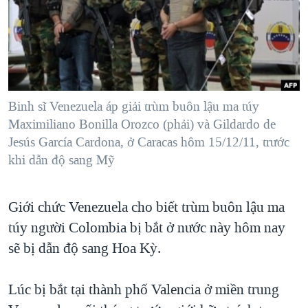
TẠI
VIDEO
"Tìm"
NGƯỜI VIỆT HẢI NGOẠI
HÀNH TRÌNH BẦU CỬ 2024
NGHE
ĐỜI SỐNG
MỘT NĂM CHIẾN TRANH TẠI DẢI GAZA
KINH TẾ
MẠNG XÃ HỘI
GIẢI MÃ VÀNH ĐAI & CON ĐƯỜNG
KHOA HỌC
NGÀY TỊ NẠN THẾ GIỚI
Binh sĩ Venezuela áp giải trùm buôn lậu ma túy
SỨC KHOẺ
Maximiliano Bonilla Orozco (phải) và Gildardo de
TRỊNH VĨNH BÌNH - NGƯỜI HẠ 'BÊN THẮNG CUỘC'
Ngôn ngữ khác
VĂN HOÁ
Jesús García Cardona, ở Caracas hôm 15/12/11, trước
GROUND ZERO – XƯA VÀ NAY
khi dẫn độ sang Mỹ
THỂ THAO
CHI PHÍ CHIẾN TRANH AFGHANISTAN
GIÁO DỤC
CÁC GIÁ TRỊ CỘNG HÒA Ở VIỆT NAM
Giới chức Venezuela cho biết trùm buôn lậu ma
túy người Colombia bị bắt ở nước này hôm nay
THƯỢNG ĐỈNH TRUMP-KIM TẠI VIỆT NAM
sẽ bị dẫn độ sang Hoa Kỳ.
TRỊNH VĨNH BÌNH VS. CHÍNH PHỦ VIỆT NAM
NGƯ DÂN VIỆT VÀ LÀN SÓNG TRỘM HẢI SÂM
Lúc bị bắt tại thành phố Valencia ở miền trung
BÊN KIA QUỐC LỘ: TIẾNG VỌNG TỪ NÔNG THÔN MỸ