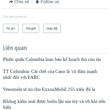
Chia sẻ
Follow us
This item is part of
Tin tức
Thế giới
Châu Mỹ
Liên quan
Phiến quân Colombia loan báo kế hoạch thả con tin
TT Colombia: Cái chết của Cano là 'cú đấm mạnh
nhất' đối với FARC
Venezuela sẽ trả cho ExxonMobil 255 triệu đô la
Không kiểm soát được buôn lậu ma túy và vũ khí trên
biển