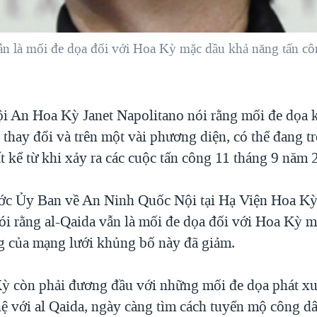
vẫn là mối đe dọa đối với Hoa Kỳ mặc dầu khả năng tấn c
i An Hoa Kỳ Janet Napolitano nói rằng mối đe dọa 
thay đổi và trên một vài phương diện, có thể đang tr
t kể từ khi xảy ra các cuộc tấn công 11 tháng 9 năm 
ước Ủy Ban về An Ninh Quốc Nội tại Hạ Viện Hoa Kỳ
ói rằng al-Qaida vẫn là mối đe dọa đối với Hoa Kỳ 
g của mạng lưới khủng bố này đã giảm.
ỳ còn phải đương đầu với những mối đe dọa phát xu
 hệ với al Qaida, ngày càng tìm cách tuyển mộ công 