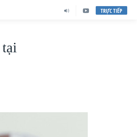
TRỰC TIẾP
tại