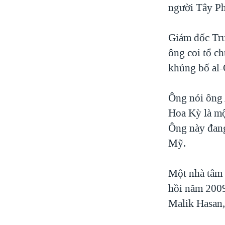
người Tây Ph
Giám đốc Tr
ông coi tổ c
khủng bố al-
Ông nói ông 
Hoa Kỳ là một
Ông này đang
Mỹ.
Một nhà tâm 
hồi năm 2009
Malik Hasan, 