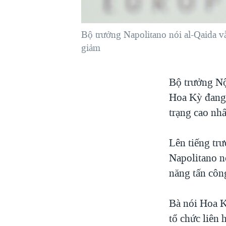
VIỆT NAM
NGƯ DÂN VIỆT VÀ LÀN SÓNG
Bộ trưởng Napolitano nói al-Qaida 
TRỘM HẢI SÂM
giảm
BÊN KIA QUỐC LỘ: TIẾNG VỌNG
TỪ NÔNG THÔN MỸ
Bộ trưởng Nộ
QUAN HỆ VIỆT MỸ
Hoa Kỳ đang 
trạng cao nhấ
Lên tiếng tr
Napolitano n
năng tấn côn
Bà nói Hoa K
tổ chức liên