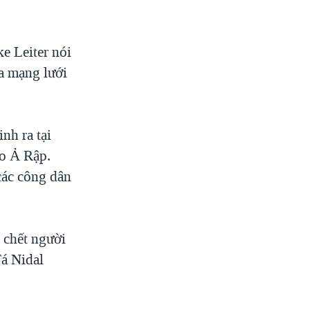
 Leiter nói
a mạng lưới
nh ra tại
ảo Ả Rập.
các công dân
 chết người
Tá Nidal