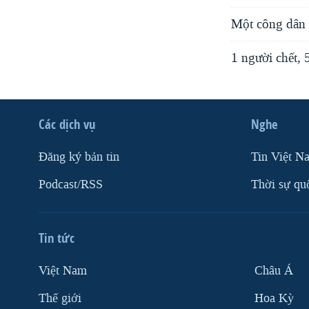
Một công dân
1 người chết, 
Các dịch vụ
Nghe
Ðăng ký bản tin
Tin Việt N
Podcast/RSS
Thời sự qu
Tin tức
Việt Nam
Châu Á
Thế giới
Hoa Kỳ