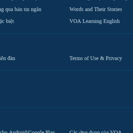
g qua bản tin ngắn
Words and Their Stories
c biệt
VOA Learning English
iễn đàn
Terms of Use & Privacy
cho Android/Google Play
Các ứng dụng của VOA