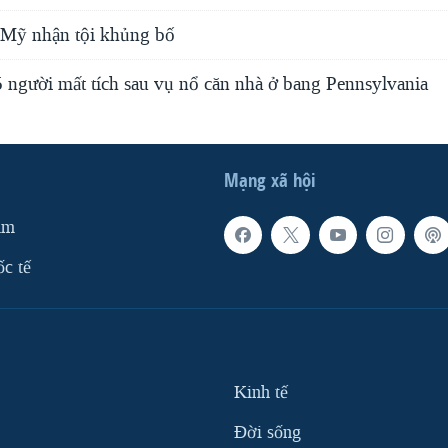
 Mỹ nhận tội khủng bố
5 người mất tích sau vụ nổ căn nhà ở bang Pennsylvania
Mạng xã hội
am
ốc tế
Kinh tế
Ðời sống