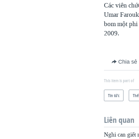
Các viên chứ
Umar Farouk 
bom một phi 
2009.
Chia sẻ
This item is part of
Tin tức
Thế
Liên quan
Nghi can giết 