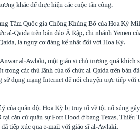
ương khác để thực hiện các cuộc tấn công.
ung Tâm Quốc gia Chống Khủng Bố của Hoa Kỳ Mike
hức al-Qaida trên bán đảo Ả Rập, chi nhánh Yemen củ
Qaida, là nguy cơ đáng kể nhất đối với Hoa Kỳ.
Anwar al-Awlaki, một giáo sĩ chủ trương quá khích si
 trong các thủ lãnh của tổ chức al-Qaida trên bán đ
 sử dụng mạng Internet để nói chuyện trực tiếp với 
lý của quân đội Hoa Kỳ bị truy tố về tội nổ súng gây
 tại căn cứ quân sự Fort Hood ở bang Texas, Thiếu 
đã tiếp xúc qua e-mail với giáo sĩ al-Awlaki.