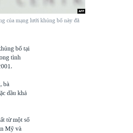
ông của mạng lưới khủng bố này đã
khủng bố tại
ong tình
2001.
, bà
mặc dầu khả
ất từ một số
dân Mỹ và