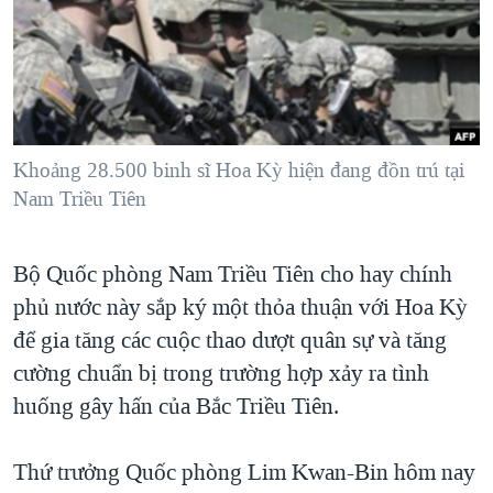
TẠI
VIDEO
"Tìm"
NGƯỜI VIỆT HẢI NGOẠI
HÀNH TRÌNH BẦU CỬ 2024
NGHE
ĐỜI SỐNG
MỘT NĂM CHIẾN TRANH TẠI DẢI GAZA
KINH TẾ
MẠNG XÃ HỘI
GIẢI MÃ VÀNH ĐAI & CON ĐƯỜNG
KHOA HỌC
NGÀY TỊ NẠN THẾ GIỚI
Khoảng 28.500 binh sĩ Hoa Kỳ hiện đang đồn trú tại
SỨC KHOẺ
Nam Triều Tiên
TRỊNH VĨNH BÌNH - NGƯỜI HẠ 'BÊN THẮNG CUỘC'
Ngôn ngữ khác
VĂN HOÁ
GROUND ZERO – XƯA VÀ NAY
THỂ THAO
Bộ Quốc phòng Nam Triều Tiên cho hay chính
CHI PHÍ CHIẾN TRANH AFGHANISTAN
GIÁO DỤC
phủ nước này sắp ký một thỏa thuận với Hoa Kỳ
CÁC GIÁ TRỊ CỘNG HÒA Ở VIỆT NAM
để gia tăng các cuộc thao dượt quân sự và tăng
THƯỢNG ĐỈNH TRUMP-KIM TẠI VIỆT NAM
cường chuẩn bị trong trường hợp xảy ra tình
huống gây hấn của Bắc Triều Tiên.
TRỊNH VĨNH BÌNH VS. CHÍNH PHỦ VIỆT NAM
NGƯ DÂN VIỆT VÀ LÀN SÓNG TRỘM HẢI SÂM
Thứ trưởng Quốc phòng Lim Kwan-Bin hôm nay
BÊN KIA QUỐC LỘ: TIẾNG VỌNG TỪ NÔNG THÔN MỸ