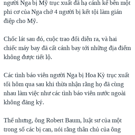
người Nga bị Mỹ trục xuất đã hạ cánh kế bên một
TẠI
VIDEO
"Tìm"
NGƯỜI VIỆT HẢI NGOẠI
phi cơ của Nga chở 4 người bị kết tội làm gián
HÀNH TRÌNH BẦU CỬ 2024
NGHE
ĐỜI SỐNG
điệp cho Mỹ.
MỘT NĂM CHIẾN TRANH TẠI DẢI GAZA
KINH TẾ
MẠNG XÃ HỘI
GIẢI MÃ VÀNH ĐAI & CON ĐƯỜNG
Chốc lát sau đó, cuộc trao đổi diễn ra, và hai
KHOA HỌC
NGÀY TỊ NẠN THẾ GIỚI
chiếc máy bay đã cất cánh bay tới những địa điểm
SỨC KHOẺ
không được tiết lộ.
TRỊNH VĨNH BÌNH - NGƯỜI HẠ 'BÊN THẮNG CUỘC'
Ngôn ngữ khác
VĂN HOÁ
GROUND ZERO – XƯA VÀ NAY
THỂ THAO
Các tình báo viên người Nga bị Hoa Kỳ trục xuất
CHI PHÍ CHIẾN TRANH AFGHANISTAN
tối hôm qua sau khi thừa nhận rằng họ đã cùng
GIÁO DỤC
CÁC GIÁ TRỊ CỘNG HÒA Ở VIỆT NAM
nhau làm việc như các tình báo viên nước ngoài
THƯỢNG ĐỈNH TRUMP-KIM TẠI VIỆT NAM
không đăng ký.
TRỊNH VĨNH BÌNH VS. CHÍNH PHỦ VIỆT NAM
Thế nhưng, ông Robert Baum, luật sư của một
NGƯ DÂN VIỆT VÀ LÀN SÓNG TRỘM HẢI SÂM
trong số các bị can, nói rằng thân chủ của ông
BÊN KIA QUỐC LỘ: TIẾNG VỌNG TỪ NÔNG THÔN MỸ