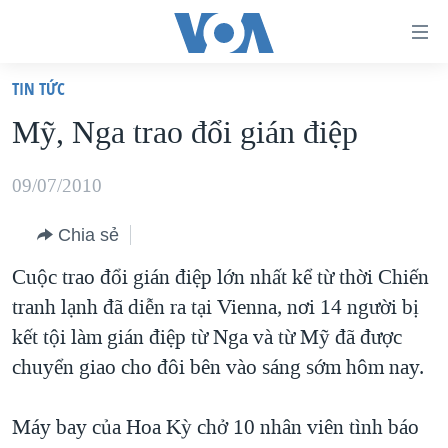
Đường
dẫn
TIN TỨC
truy
TRANG CHỦ
Mỹ, Nga trao đổi gián điệp
cập
VIỆT NAM
Tới
HOA KỲ
09/07/2010
nội
BIỂN ĐÔNG
dung
Chia sẻ
THẾ GIỚI
chính
Cuộc trao đổi gián điệp lớn nhất kể từ thời Chiến
BLOG
Tới
tranh lạnh đã diễn ra tại Vienna, nơi 14 người bị
điều
DIỄN ĐÀN
kết tội làm gián điệp từ Nga và từ Mỹ đã được
hướng
MỤC
chuyển giao cho đôi bên vào sáng sớm hôm nay.
chính
CHUYÊN ĐỀ
TỰ DO BÁO CHÍ
Đi
Máy bay của Hoa Kỳ chở 10 nhân viên tình báo
HỌC TIẾNG ANH
VẠCH TRẦN TIN GIẢ
CHIẾN TRANH THƯƠNG MẠI CỦA MỸ: QUÁ KHỨ VÀ HIỆN
tới