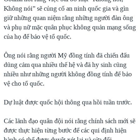
Không nói” sẽ củng cố an ninh quốc gia và gìn
QUAN HỆ VIỆT MỸ
giữ những quan niệm rằng những người đàn ông
và phụ nữ mặc quân phục không quản mạng sống
của họ để bảo vệ tổ quốc.
Ông nói rằng người Mỹ đồng tính đã chiến đấu
dũng cảm qua nhiều thế hệ và đã hy sinh cũng
nhiều như những người không đồng tính để bảo
vệ cho tổ quốc.
Dự luật được quốc hội thông qua hồi tuần trước.
Các lãnh đạo quân đội nói rằng chính sách mới sẽ
được thực hiện từng bước để các qui định hiện
hành có thể được duyệt xét lại và sửa đổi.