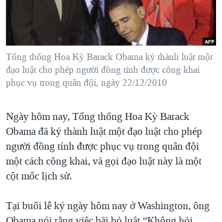
TẠI
VIDEO
"Tìm"
NGƯỜI VIỆT HẢI NGOẠI
HÀNH TRÌNH BẦU CỬ 2024
NGHE
ĐỜI SỐNG
MỘT NĂM CHIẾN TRANH TẠI DẢI GAZA
KINH TẾ
MẠNG XÃ HỘI
Tổng thống Hoa Kỳ Barack Obama ký thành luật một
GIẢI MÃ VÀNH ĐAI & CON ĐƯỜNG
KHOA HỌC
đạo luật cho phép người đồng tính được công khai
NGÀY TỊ NẠN THẾ GIỚI
phục vụ trong quân đội, ngày 22/12/2010
SỨC KHOẺ
TRỊNH VĨNH BÌNH - NGƯỜI HẠ 'BÊN THẮNG CUỘC'
Ngôn ngữ khác
VĂN HOÁ
GROUND ZERO – XƯA VÀ NAY
Ngày hôm nay, Tổng thống Hoa Kỳ Barack
THỂ THAO
CHI PHÍ CHIẾN TRANH AFGHANISTAN
Obama đã ký thành luật một đạo luật cho phép
GIÁO DỤC
người đồng tính được phục vụ trong quân đội
CÁC GIÁ TRỊ CỘNG HÒA Ở VIỆT NAM
một cách công khai, và gọi đạo luật này là một
THƯỢNG ĐỈNH TRUMP-KIM TẠI VIỆT NAM
cột mốc lịch sử.
TRỊNH VĨNH BÌNH VS. CHÍNH PHỦ VIỆT NAM
NGƯ DÂN VIỆT VÀ LÀN SÓNG TRỘM HẢI SÂM
Tại buổi lễ ký ngày hôm nay ở Washington, ông
BÊN KIA QUỐC LỘ: TIẾNG VỌNG TỪ NÔNG THÔN MỸ
Obama nói rằng việc bãi bỏ luật “Không hỏi,