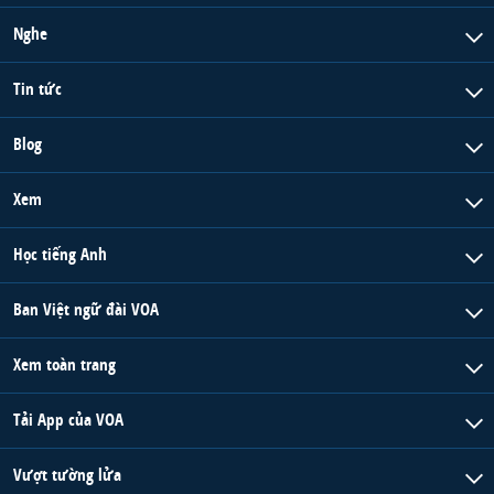
Nghe
Tin tức
Blog
Xem
Học tiếng Anh
Ban Việt ngữ đài VOA
Xem toàn trang
Tải App của VOA
Vượt tường lửa