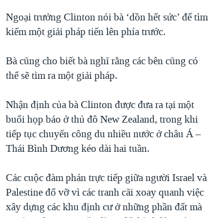
QUAN HỆ VIỆT MỸ
Ngoại trưởng Clinton nói bà ‘dồn hết sức’ để tìm
kiếm một giải pháp tiến lên phía trước.
Bà cũng cho biết bà nghĩ rằng các bên cũng có
thể sẽ tìm ra một giải pháp.
Nhận định của bà Clinton được đưa ra tại một
buổi họp báo ở thủ đô New Zealand, trong khi
tiếp tục chuyến công du nhiều nước ở châu Á –
Thái Bình Dương kéo dài hai tuần.
Các cuộc đàm phán trực tiếp giữa người Israel và
Palestine đổ vỡ vì các tranh cãi xoay quanh việc
xây dựng các khu định cư ở những phần đất mà