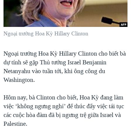
TẠI
VIDEO
"Tìm"
NGƯỜI VIỆT HẢI NGOẠI
HÀNH TRÌNH BẦU CỬ 2024
NGHE
ĐỜI SỐNG
MỘT NĂM CHIẾN TRANH TẠI DẢI GAZA
KINH TẾ
MẠNG XÃ HỘI
Ngoại trưởng Hoa Kỳ Hillary Clinton
GIẢI MÃ VÀNH ĐAI & CON ĐƯỜNG
KHOA HỌC
NGÀY TỊ NẠN THẾ GIỚI
SỨC KHOẺ
Ngoại trưởng Hoa Kỳ Hillary Clinton cho biết bà
TRỊNH VĨNH BÌNH - NGƯỜI HẠ 'BÊN THẮNG CUỘC'
Ngôn ngữ khác
VĂN HOÁ
dự tính sẽ gặp Thủ tướng Israel Benjamin
GROUND ZERO – XƯA VÀ NAY
THỂ THAO
Netanyahu vào tuần tới, khi ông công du
CHI PHÍ CHIẾN TRANH AFGHANISTAN
Washington.
GIÁO DỤC
CÁC GIÁ TRỊ CỘNG HÒA Ở VIỆT NAM
Hôm nay, bà Clinton cho biết, Hoa Kỳ đang làm
THƯỢNG ĐỈNH TRUMP-KIM TẠI VIỆT NAM
việc ‘không ngưng nghỉ’ để thúc đẩy việc tái tục
TRỊNH VĨNH BÌNH VS. CHÍNH PHỦ VIỆT NAM
các cuộc hòa đàm đã bị ngưng trệ giữa Israel và
NGƯ DÂN VIỆT VÀ LÀN SÓNG TRỘM HẢI SÂM
Palestine.
BÊN KIA QUỐC LỘ: TIẾNG VỌNG TỪ NÔNG THÔN MỸ