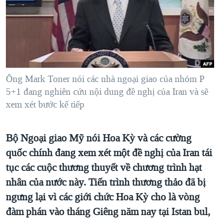
TẠI
VIDEO
"Tìm"
NGƯỜI VIỆT HẢI NGOẠI
HÀNH TRÌNH BẦU CỬ 2024
NGHE
ĐỜI SỐNG
MỘT NĂM CHIẾN TRANH TẠI DẢI GAZA
KINH TẾ
MẠNG XÃ HỘI
GIẢI MÃ VÀNH ĐAI & CON ĐƯỜNG
KHOA HỌC
NGÀY TỊ NẠN THẾ GIỚI
Ông Mark Toner nói các nhà ngoại giao của nhóm P
SỨC KHOẺ
5+1 đang nghiên cứu nội dung đề nghị của Iran và sẽ
TRỊNH VĨNH BÌNH - NGƯỜI HẠ 'BÊN THẮNG CUỘC'
Ngôn ngữ khác
VĂN HOÁ
xem xét bước kế tiếp
GROUND ZERO – XƯA VÀ NAY
THỂ THAO
CHI PHÍ CHIẾN TRANH AFGHANISTAN
GIÁO DỤC
Bộ Ngoại giao Mỹ nói Hoa Kỳ và các cường
CÁC GIÁ TRỊ CỘNG HÒA Ở VIỆT NAM
quốc chính đang xem xét một đề nghị của Iran tái
THƯỢNG ĐỈNH TRUMP-KIM TẠI VIỆT NAM
tục các cuộc thương thuyết về chương trình hạt
TRỊNH VĨNH BÌNH VS. CHÍNH PHỦ VIỆT NAM
nhân của nước này. Tiến trình thương thảo đã bị
ngưng lại vì các giới chức Hoa Kỳ cho là vòng
NGƯ DÂN VIỆT VÀ LÀN SÓNG TRỘM HẢI SÂM
đàm phán vào tháng Giêng năm nay tại Istan bul,
BÊN KIA QUỐC LỘ: TIẾNG VỌNG TỪ NÔNG THÔN MỸ