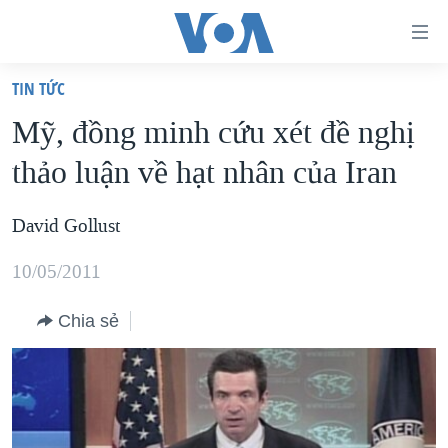
Đường
dẫn
TIN TỨC
truy
TRANG CHỦ
Mỹ, đồng minh cứu xét đề nghị
cập
VIỆT NAM
thảo luận về hạt nhân của Iran
Tới
HOA KỲ
nội
BIỂN ĐÔNG
David Gollust
dung
THẾ GIỚI
chính
10/05/2011
BLOG
Tới
điều
Chia sẻ
DIỄN ĐÀN
hướng
MỤC
chính
CHUYÊN ĐỀ
TỰ DO BÁO CHÍ
Đi
HỌC TIẾNG ANH
VẠCH TRẦN TIN GIẢ
CHIẾN TRANH THƯƠNG MẠI CỦA MỸ: QUÁ KHỨ VÀ HIỆN
tới