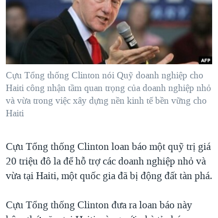
TẠI
VIDEO
"Tìm"
NGƯỜI VIỆT HẢI NGOẠI
HÀNH TRÌNH BẦU CỬ 2024
NGHE
ĐỜI SỐNG
MỘT NĂM CHIẾN TRANH TẠI DẢI GAZA
KINH TẾ
MẠNG XÃ HỘI
GIẢI MÃ VÀNH ĐAI & CON ĐƯỜNG
KHOA HỌC
NGÀY TỊ NẠN THẾ GIỚI
Cựu Tổng thống Clinton nói Quỹ doanh nghiệp cho
SỨC KHOẺ
Haiti công nhận tầm quan trọng của doanh nghiệp nhỏ
TRỊNH VĨNH BÌNH - NGƯỜI HẠ 'BÊN THẮNG CUỘC'
Ngôn ngữ khác
VĂN HOÁ
và vừa trong việc xây dựng nền kinh tế bền vững cho
GROUND ZERO – XƯA VÀ NAY
Haiti
THỂ THAO
CHI PHÍ CHIẾN TRANH AFGHANISTAN
GIÁO DỤC
CÁC GIÁ TRỊ CỘNG HÒA Ở VIỆT NAM
Cựu Tổng thống Clinton loan báo một quỹ trị giá
20 triệu đô la để hỗ trợ các doanh nghiệp nhỏ và
THƯỢNG ĐỈNH TRUMP-KIM TẠI VIỆT NAM
vừa tại Haiti, một quốc gia đã bị động đất tàn phá.
TRỊNH VĨNH BÌNH VS. CHÍNH PHỦ VIỆT NAM
NGƯ DÂN VIỆT VÀ LÀN SÓNG TRỘM HẢI SÂM
Cựu Tổng thống Clinton đưa ra loan báo này
BÊN KIA QUỐC LỘ: TIẾNG VỌNG TỪ NÔNG THÔN MỸ