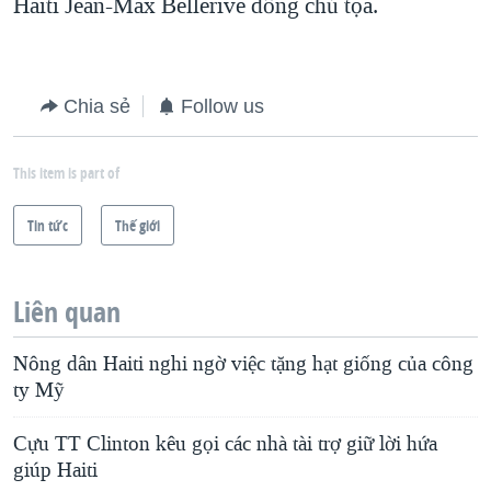
Haiti Jean-Max Bellerive đồng chủ tọa.
Chia sẻ
Follow us
This item is part of
Tin tức
Thế giới
Liên quan
Nông dân Haiti nghi ngờ việc tặng hạt giống của công
ty Mỹ
Cựu TT Clinton kêu gọi các nhà tài trợ giữ lời hứa
giúp Haiti