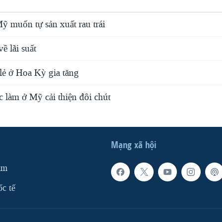
ỹ muốn tự sản xuất rau trái
ề lãi suất
lẻ ở Hoa Kỳ gia tăng
c làm ở Mỹ cải thiện đôi chút
Mạng xã hội
am
ốc tế