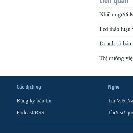
Liên quan
Nhiều người M
Fed thảo luận v
Doanh số bán 
Thị trường việ
Các dịch vụ
Nghe
Ðăng ký bản tin
Tin Việt N
Podcast/RSS
Thời sự qu