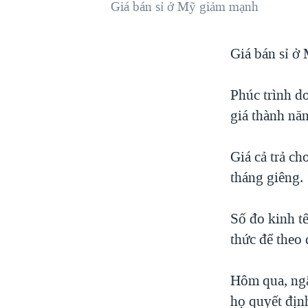
Giá bán sỉ ở Mỹ giảm mạnh
VIỆT NAM
NGƯ DÂN VIỆT VÀ LÀN SÓNG
Giá bán sỉ ở
TRỘM HẢI SÂM
BÊN KIA QUỐC LỘ: TIẾNG VỌNG
TỪ NÔNG THÔN MỸ
Phúc trình d
giá thành nă
QUAN HỆ VIỆT MỸ
Giá cả trả c
tháng giêng.
Số đo kinh tế
thức để theo 
Hôm qua, ngâ
họ quyết định