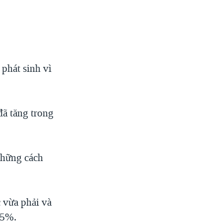
phát sinh vì
đã tăng trong
 những cách
 vừa phải và
25%.