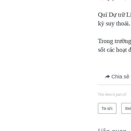
Quĩ Dự trữ Li
kỳ suy thoái.
Trong trường 
sốt các hoạt 
Chia sẻ
This item is part of
Tin tức
Kin