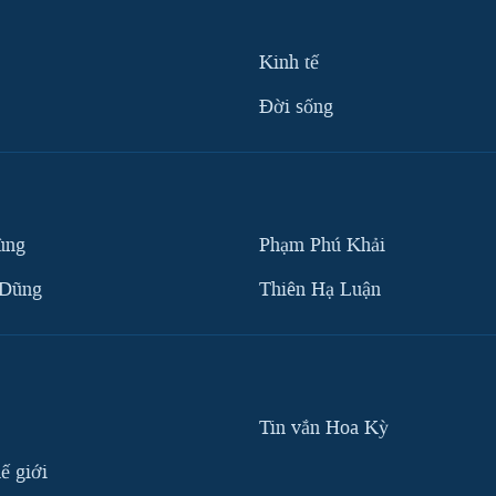
Kinh tế
Ðời sống
ùng
Phạm Phú Khải
 Dũng
Thiên Hạ Luận
Tin vắn Hoa Kỳ
ế giới