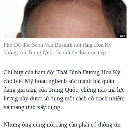
TẠI
VIDEO
"Tìm"
NGƯỜI VIỆT HẢI NGOẠI
HÀNH TRÌNH BẦU CỬ 2024
NGHE
ĐỜI SỐNG
MỘT NĂM CHIẾN TRANH TẠI DẢI GAZA
KINH TẾ
MẠNG XÃ HỘI
GIẢI MÃ VÀNH ĐAI & CON ĐƯỜNG
KHOA HỌC
NGÀY TỊ NẠN THẾ GIỚI
Phó Đô đốc Scott Van Buskirk nói rằng Hoa Kỳ
SỨC KHOẺ
không coi Trung Quốc là mối đe dọa trực tiếp
TRỊNH VĨNH BÌNH - NGƯỜI HẠ 'BÊN THẮNG CUỘC'
Ngôn ngữ khác
VĂN HOÁ
GROUND ZERO – XƯA VÀ NAY
THỂ THAO
Chỉ huy của hạm đội Thái Bình Dương Hoa Kỳ
CHI PHÍ CHIẾN TRANH AFGHANISTAN
GIÁO DỤC
cho biết Mỹ hoan nghênh sức mạnh hải quân
CÁC GIÁ TRỊ CỘNG HÒA Ở VIỆT NAM
đang gia tăng của Trung Quốc, chừng nào mà lực
THƯỢNG ĐỈNH TRUMP-KIM TẠI VIỆT NAM
lượng này được sử dụng một cách có trách nhiệm
và mang tính xây dựng.
TRỊNH VĨNH BÌNH VS. CHÍNH PHỦ VIỆT NAM
NGƯ DÂN VIỆT VÀ LÀN SÓNG TRỘM HẢI SÂM
Nhưng ông cũng nói rằng cần phải có thông tin
BÊN KIA QUỐC LỘ: TIẾNG VỌNG TỪ NÔNG THÔN MỸ