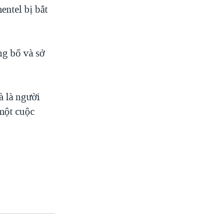
entel bị bắt
ng bố và sở
à là người
 một cuộc