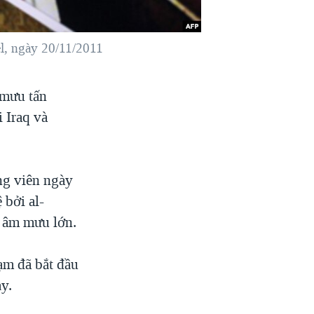
l, ngày 20/11/2011
 mưu tấn
i Iraq và
ng viên ngày
 bởi al-
t âm mưu lớn.
ạm đã bắt đầu
ảy.