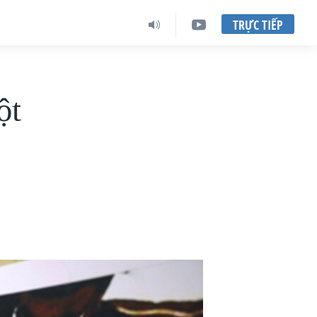
TRỰC TIẾP
ột