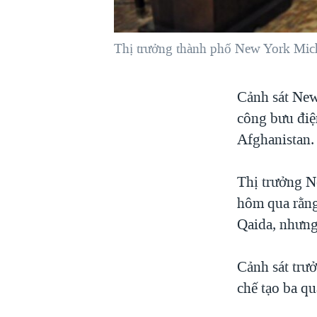
VIỆT NAM
NGƯ DÂN VIỆT VÀ LÀN SÓNG
Thị trưởng thành phố New York Mich
TRỘM HẢI SÂM
BÊN KIA QUỐC LỘ: TIẾNG VỌNG
Cảnh sát New
TỪ NÔNG THÔN MỸ
công bưu điện
QUAN HỆ VIỆT MỸ
Afghanistan.
Thị trưởng N
hôm qua rằng 
Qaida, nhưng
Cảnh sát trư
chế tạo ba qu