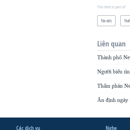
This item is part of
Tin tức
Thế
Liên quan
Thành phố New
Người biểu tì
Thẩm phán New
Ấn định ngày 
Các dịch vụ
Nghe