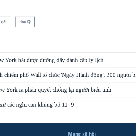
 giới
Hoa Kỳ
 York bắt được đường dây đánh cắp lý lịch
nh chiếm phố Wall tổ chức 'Ngày Hành động', 200 người bị
 York ra phán quyết chống lại người biểu tình
xử các nghi can khủng bố 11- 9
Mạng xã hội