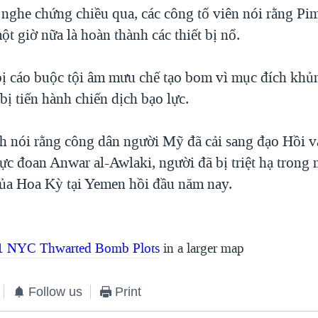
nghe chứng chiều qua, các công tố viên nói rằng Pim
ột giờ nữa là hoàn thành các thiết bị nổ.
bị cáo buộc tội âm mưu chế tạo bom vì mục đích khủ
 bị tiến hành chiến dịch bạo lực.
ch nói rằng công dân người Mỹ đã cải sang đạo Hồi v
cực đoan Anwar al-Awlaki, người đã bị triệt hạ trong
ủa Hoa Kỳ tại Yemen hồi đầu năm nay.
11 NYC Thwarted Bomb Plots
in a larger map
Follow us
Print