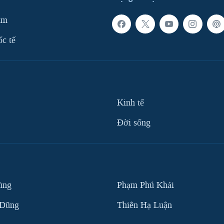
am
ốc tế
Kinh tế
Ðời sống
ùng
Phạm Phú Khải
 Dũng
Thiên Hạ Luận