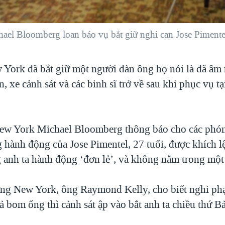
ael Bloomberg loan báo vụ bắt giữ nghi can Jose Pimente
 York đã bắt giữ một người đàn ông họ nói là đã âm
, xe cảnh sát và các binh sĩ trở về sau khi phục vụ tạ
ew York Michael Bloomberg thông báo cho các phó
hành động của Jose Pimentel, 27 tuổi, được khích lệ
 anh ta hành động ‘đơn lẻ’, và không nằm trong mộ
ởng New York, ông Raymond Kelly, cho biết nghi ph
ả bom ống thì cảnh sát ập vào bắt anh ta chiều thứ B