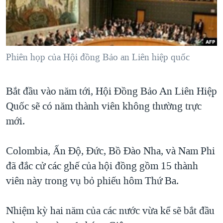
TẠI
VIDEO
"Tìm"
NGƯỜI VIỆT HẢI NGOẠI
HÀNH TRÌNH BẦU CỬ 2024
NGHE
ĐỜI SỐNG
MỘT NĂM CHIẾN TRANH TẠI DẢI GAZA
KINH TẾ
MẠNG XÃ HỘI
Phiên họp của Hội đồng Bảo an Liên hiệp quốc
GIẢI MÃ VÀNH ĐAI & CON ĐƯỜNG
KHOA HỌC
NGÀY TỊ NẠN THẾ GIỚI
SỨC KHOẺ
Bắt đầu vào năm tới, Hội Đồng Bảo An Liên Hiệp
TRỊNH VĨNH BÌNH - NGƯỜI HẠ 'BÊN THẮNG CUỘC'
Ngôn ngữ khác
VĂN HOÁ
Quốc sẽ có năm thành viên không thường trực
GROUND ZERO – XƯA VÀ NAY
THỂ THAO
mới.
CHI PHÍ CHIẾN TRANH AFGHANISTAN
GIÁO DỤC
CÁC GIÁ TRỊ CỘNG HÒA Ở VIỆT NAM
Colombia, Ấn Độ, Đức, Bồ Đào Nha, và Nam Phi
đã đắc cử các ghế của hội đồng gồm 15 thành
THƯỢNG ĐỈNH TRUMP-KIM TẠI VIỆT NAM
viên này trong vụ bỏ phiếu hôm Thứ Ba.
TRỊNH VĨNH BÌNH VS. CHÍNH PHỦ VIỆT NAM
NGƯ DÂN VIỆT VÀ LÀN SÓNG TRỘM HẢI SÂM
Nhiệm kỳ hai năm của các nước vừa kể sẽ bắt đầu
BÊN KIA QUỐC LỘ: TIẾNG VỌNG TỪ NÔNG THÔN MỸ