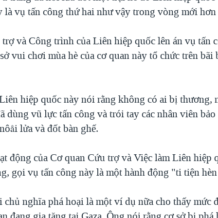
y là vụ tấn công thứ hai như vậy trong vòng mới hơn
trợ và Công trình của Liên hiệp quốc lên án vụ tấn
sở vui chơi mùa hè của cơ quan này tổ chức trên bãi 
Liên hiệp quốc này nói rằng không có ai bị thương,
ã dùng vũ lực tấn công và trói tay các nhân viên bảo 
 nôåi lửa và đốt bàn ghế.
t động của Cơ quan Cứu trợ và Việc làm Liên hiệp 
, gọi vụ tấn công này là một hành động "ti tiện hèn
 chủ nghĩa phá hoại là một ví dụ nữa cho thấy mức 
n đang gia tăng tại Gaza. Ông nói rằng cơ sở bị phá 