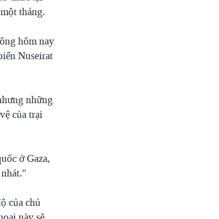
 một tháng.
 công hôm nay
biển Nuseirat
 nhưng những
vệ của trại
quốc ở Gaza,
 nhát."
độ của chủ
hoại này sẽ