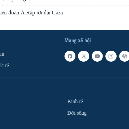
iên đoàn Ả Rập tới dải Gaza
Mạng xã hội
am
ốc tế
Kinh tế
Ðời sống