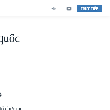
TRỰC TIẾP
 quốc
g.
tổ chức tại