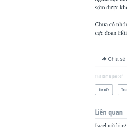
VIỆT NAM
sớm được khô
NGƯ DÂN VIỆT VÀ LÀN SÓNG
TRỘM HẢI SÂM
Chưa có nhóm
cực đoan Hồi
BÊN KIA QUỐC LỘ: TIẾNG VỌNG
TỪ NÔNG THÔN MỸ
QUAN HỆ VIỆT MỸ
Chia sẻ
This item is part of
Tin tức
Tru
Liên quan
Israel nới lỏn