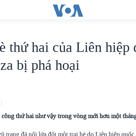
hè thứ hai của Liên hiệp
za bị phá hoại
n công thứ hai như vậy trong vòng mới hơn một thán
ũ trang đã nổi lửa đốt một trại hè do Liên hiệp quốc 