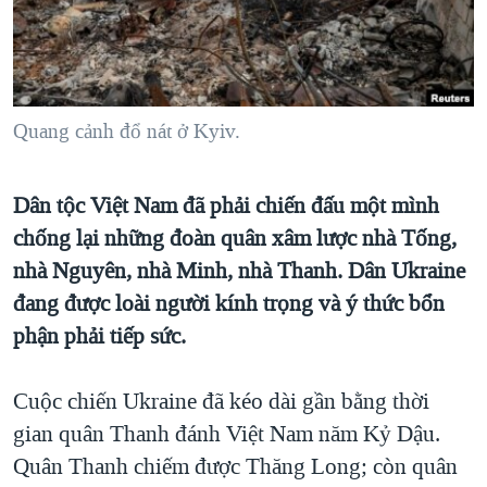
TẠI
VIDEO
"Tìm"
NGƯỜI VIỆT HẢI NGOẠI
HÀNH TRÌNH BẦU CỬ 2024
NGHE
ĐỜI SỐNG
MỘT NĂM CHIẾN TRANH TẠI DẢI GAZA
KINH TẾ
MẠNG XÃ HỘI
GIẢI MÃ VÀNH ĐAI & CON ĐƯỜNG
Quang cảnh đổ nát ở Kyiv.
KHOA HỌC
NGÀY TỊ NẠN THẾ GIỚI
SỨC KHOẺ
Dân tộc Việt Nam đã phải chiến đấu một mình
TRỊNH VĨNH BÌNH - NGƯỜI HẠ 'BÊN THẮNG CUỘC'
Ngôn ngữ khác
VĂN HOÁ
chống lại những đoàn quân xâm lược nhà Tống,
GROUND ZERO – XƯA VÀ NAY
THỂ THAO
nhà Nguyên, nhà Minh, nhà Thanh. Dân Ukraine
CHI PHÍ CHIẾN TRANH AFGHANISTAN
GIÁO DỤC
đang được loài người kính trọng và ý thức bổn
CÁC GIÁ TRỊ CỘNG HÒA Ở VIỆT NAM
phận phải tiếp sức.
THƯỢNG ĐỈNH TRUMP-KIM TẠI VIỆT NAM
Cuộc chiến Ukraine đã kéo dài gần bằng thời
TRỊNH VĨNH BÌNH VS. CHÍNH PHỦ VIỆT NAM
gian quân Thanh đánh Việt Nam năm Kỷ Dậu.
NGƯ DÂN VIỆT VÀ LÀN SÓNG TRỘM HẢI SÂM
Quân Thanh chiếm được Thăng Long; còn quân
BÊN KIA QUỐC LỘ: TIẾNG VỌNG TỪ NÔNG THÔN MỸ