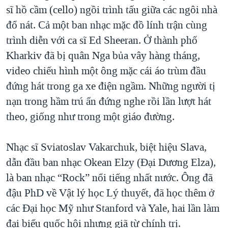
sĩ hồ cầm (cello) ngồi trình tấu giữa các ngôi nhà
đổ nát. Cả một ban nhạc mặc đồ lính trận cùng
trình diễn với ca sĩ Ed Sheeran. Ở thành phố
Kharkiv đã bị quân Nga bủa vây hàng tháng,
video chiếu hình một ông mặc cái áo trùm đầu
đứng hát trong ga xe điện ngầm. Những người tị
nạn trong hầm trú ẩn đứng nghe rồi lần lượt hát
theo, giống như trong một giáo đường.
Nhạc sĩ Sviatoslav Vakarchuk, biệt hiệu Slava,
dẫn đầu ban nhạc Okean Elzy (Đại Dương Elza),
là ban nhạc “Rock” nổi tiếng nhất nước. Ông đã
đậu PhD về Vật lý học Lý thuyết, đã học thêm ở
các Đại học Mỹ như Stanford và Yale, hai lần làm
đại biểu quốc hội nhưng giã từ chính trị.