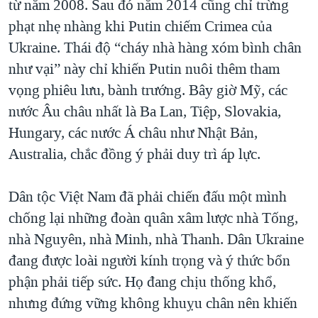
từ năm 2008. Sau đó năm 2014 cũng chỉ trừng
phạt nhẹ nhàng khi Putin chiếm Crimea của
Ukraine. Thái độ “cháy nhà hàng xóm bình chân
như vại” này chỉ khiến Putin nuôi thêm tham
vọng phiêu lưu, bành trướng. Bây giờ Mỹ, các
nước Âu châu nhất là Ba Lan, Tiệp, Slovakia,
Hungary, các nước Á châu như Nhật Bản,
Australia, chắc đồng ý phải duy trì áp lực.
Dân tộc Việt Nam đã phải chiến đấu một mình
chống lại những đoàn quân xâm lược nhà Tống,
nhà Nguyên, nhà Minh, nhà Thanh. Dân Ukraine
đang được loài người kính trọng và ý thức bổn
phận phải tiếp sức. Họ đang chịu thống khổ,
nhưng đứng vững không khuỵu chân nên khiến