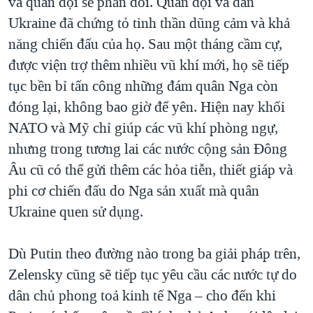
và quân đội sẽ phản đối. Quân đội và dân
Ukraine đã chứng tỏ tinh thần dũng cảm và khả
năng chiến đấu của họ. Sau một tháng cầm cự,
được viện trợ thêm nhiều vũ khí mới, họ sẽ tiếp
tục bền bỉ tấn công những đám quân Nga còn
đóng lại, không bao giờ để yên. Hiện nay khối
NATO và Mỹ chỉ giúp các vũ khí phòng ngự,
nhưng trong tương lai các nước cộng sản Đông
Âu cũ có thể gửi thêm các hỏa tiễn, thiết giáp và
phi cơ chiến đấu do Nga sản xuất mà quân
Ukraine quen sử dụng.
Dù Putin theo đường nào trong ba giải pháp trên,
Zelensky cũng sẽ tiếp tục yêu cầu các nước tự do
dân chủ phong toả kinh tế Nga – cho đến khi