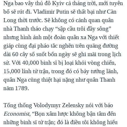
Nga bao vây thủ đô Kyiv cả tháng trời, mới tuyên
QUAN HỆ VIỆT MỸ
bố sẽ rút đi. Vladimir Putin sẽ thất bại như Càn
Long thời trước. Sẽ không có cảnh quan quân
nhà Thanh tháo chạy “sập cầu trôi đầy sông”
nhưng hình ảnh một đoàn quân xa Nga với thiết
giáp cùng đại pháo tắc nghẽn trên quãng đường
dài 60 cây số suốt bốn ngày sẽ ghi mãi trong lịch
sử. Với 40,000 binh sĩ bị loại khỏi vòng chiến,
15,000 lính tử trận, trong đó có bảy tướng lãnh,
quân Nga cũng thiệt hại nặng như quân Thanh
năm 1789.
Tổng thống Volodymyr Zelensky nói với báo
Economist
, “Bọn xâm lược không bận tâm đến
những binh sĩ tử trận; đó là điều tôi không hiểu