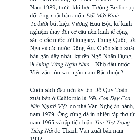
Năm 1989, trước khi bức Tường Berlin sụp
đổ, ông xuất bản cuốn
Đổi Mới Kinh
Tế
dưới bút hiệu Vương Hữu Bột, kể kinh
nghiệm thay đổi cơ cấu nền kinh tế cộng
sản ở các nước từ Hungary, Trung Quốc, tới
Nga và các nước Đông Âu. Cuốn sách xuất
bản gần đây nhất, ký tên Ngô Nhân Dụng,
là
Đứng Vững Ngàn Năm
– Nhờ đâu nước
Việt vẫn còn sau ngàn năm Bắc thuộc?
Cuốn sách đầu tiên ký tên Đỗ Quý Toàn
xuất bản ở California là
Yêu Con Dạy Con
Nên Người Việt
, do nhà Văn Nghệ ấn hành,
năm 1979. Ông cũng đã in nhiều tập thơ từ
năm 1965 và tập tiểu luận
Tìm Thơ Trong
Tiếng Nói
do Thanh Văn xuất bản năm
1992.