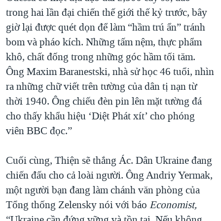
trong hai lần đại chiến thế giới thế kỷ trước, bây
giờ lại được quét dọn để làm “hầm trú ẩn” tránh
bom và pháo kích. Những tấm nệm, thực phẩm
khô, chất đống trong những góc hầm tối tăm.
Ông Maxim Baranestski, nhà sử học 46 tuổi, nhìn
ra những chữ viết trên tường của dân tị nạn từ
thời 1940. Ông chiếu đèn pin lên mặt tường đá
cho thấy khẩu hiệu ‘Diệt Phát xít’ cho phóng
viên BBC đọc.”
Cuối cùng, Thiện sẽ thắng Ác. Dân Ukraine đang
chiến đấu cho cả loài người. Ông Andriy Yermak,
một người bạn đang làm chánh văn phòng của
Tổng thống Zelensky nói với báo
Economist,
“Ukraine cần đứng vững và tồn tại. Nếu không,