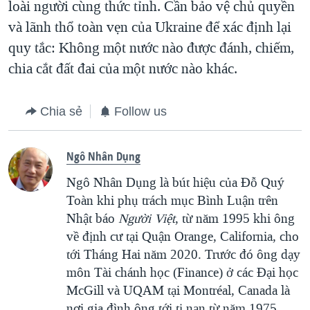
loài người cùng thức tỉnh. Cần bảo vệ chủ quyền
và lãnh thổ toàn vẹn của Ukraine để xác định lại
quy tắc: Không một nước nào được đánh, chiếm,
chia cắt đất đai của một nước nào khác.
Chia sẻ
Follow us
Ngô Nhân Dụng
Ngô Nhân Dụng là bút hiệu của Đỗ Quý
Toàn khi phụ trách mục Bình Luận trên
Nhật báo
Người Việt
, từ năm 1995 khi ông
về định cư tại Quận Orange, California, cho
tới Tháng Hai năm 2020. Trước đó ông dạy
môn Tài chánh học (Finance) ở các Đại học
McGill và UQAM tại Montréal, Canada là
nơi gia đình ông tới tị nạn từ năm 1975.