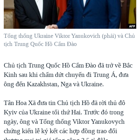
TẠI
VIDEO
"Tìm"
NGƯỜI VIỆT HẢI NGOẠI
HÀNH TRÌNH BẦU CỬ 2024
NGHE
ĐỜI SỐNG
MỘT NĂM CHIẾN TRANH TẠI DẢI GAZA
KINH TẾ
MẠNG XÃ HỘI
Tổng thống Ukraine Viktor Yanukovich (phải) và Chủ
GIẢI MÃ VÀNH ĐAI & CON ĐƯỜNG
KHOA HỌC
tịch Trung Quốc Hồ Cẩm Ðào
NGÀY TỊ NẠN THẾ GIỚI
SỨC KHOẺ
TRỊNH VĨNH BÌNH - NGƯỜI HẠ 'BÊN THẮNG CUỘC'
Ngôn ngữ khác
VĂN HOÁ
Chủ tịch Trung Quốc Hồ Cẩm Đào đã trở về Bắc
GROUND ZERO – XƯA VÀ NAY
Kinh sau khi chấm dứt chuyến đi Trung Á, đưa
THỂ THAO
CHI PHÍ CHIẾN TRANH AFGHANISTAN
ông đến Kazakhstan, Nga và Ukraine.
GIÁO DỤC
CÁC GIÁ TRỊ CỘNG HÒA Ở VIỆT NAM
Tân Hoa Xã đưa tin Chủ tịch Hồ đã rời thủ đô
THƯỢNG ĐỈNH TRUMP-KIM TẠI VIỆT NAM
Kyiv của Ukraine tối thứ Hai. Trước đó trong
TRỊNH VĨNH BÌNH VS. CHÍNH PHỦ VIỆT NAM
ngày, ông và Tổng thống Viktor Yanukovych
NGƯ DÂN VIỆT VÀ LÀN SÓNG TRỘM HẢI SÂM
chứng kiến lễ ký kết các hợp đồng trao đổi
BÊN KIA QUỐC LỘ: TIẾNG VỌNG TỪ NÔNG THÔN MỸ