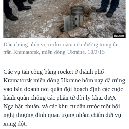
TẠI
VIDEO
"Tìm"
NGƯỜI VIỆT HẢI NGOẠI
HÀNH TRÌNH BẦU CỬ 2024
NGHE
ĐỜI SỐNG
MỘT NĂM CHIẾN TRANH TẠI DẢI GAZA
KINH TẾ
MẠNG XÃ HỘI
GIẢI MÃ VÀNH ĐAI & CON ĐƯỜNG
KHOA HỌC
NGÀY TỊ NẠN THẾ GIỚI
Dân chúng nhìn vỏ rocket nằm trên đường trong thị
SỨC KHOẺ
trấn Kramatorsk, miền đông Ukraine, 10/2/15
TRỊNH VĨNH BÌNH - NGƯỜI HẠ 'BÊN THẮNG CUỘC'
Ngôn ngữ khác
VĂN HOÁ
GROUND ZERO – XƯA VÀ NAY
THỂ THAO
Các vụ tấn công bằng rocket ở thành phố
CHI PHÍ CHIẾN TRANH AFGHANISTAN
GIÁO DỤC
Kramatorsk miền đông Ukraine hôm nay đã trúng
CÁC GIÁ TRỊ CỘNG HÒA Ở VIỆT NAM
vào bản doanh nơi quân đội hoạch định các cuộc
THƯỢNG ĐỈNH TRUMP-KIM TẠI VIỆT NAM
hành quân chống các phần tử đòi ly khai được
Nga hậu thuẫn, và các khu cư dân trước một hội
TRỊNH VĨNH BÌNH VS. CHÍNH PHỦ VIỆT NAM
nghị thượng đỉnh quan trọng nhằm chấm dứt vụ
NGƯ DÂN VIỆT VÀ LÀN SÓNG TRỘM HẢI SÂM
xung đột.
BÊN KIA QUỐC LỘ: TIẾNG VỌNG TỪ NÔNG THÔN MỸ