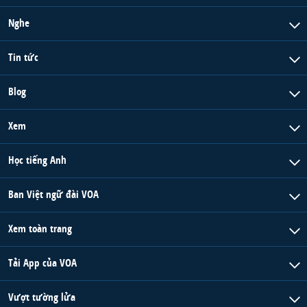
Nghe
Tin tức
Blog
Xem
Học tiếng Anh
Ban Việt ngữ đài VOA
Xem toàn trang
Tải App của VOA
Vượt tường lửa