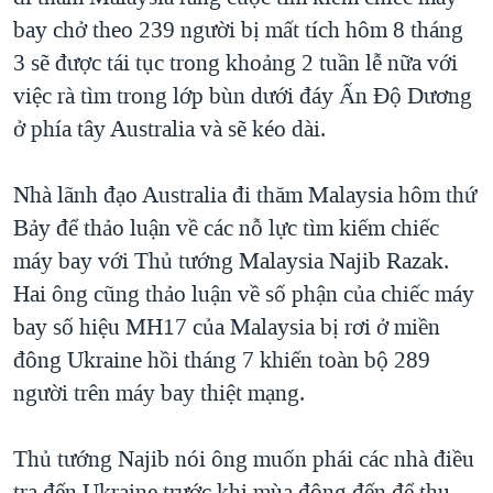
bay chở theo 239 người bị mất tích hôm 8 tháng
QUAN HỆ VIỆT MỸ
3 sẽ được tái tục trong khoảng 2 tuần lễ nữa với
việc rà tìm trong lớp bùn dưới đáy Ấn Ðộ Dương
ở phía tây Australia và sẽ kéo dài.
Nhà lãnh đạo Australia đi thăm Malaysia hôm thứ
Bảy để thảo luận về các nỗ lực tìm kiếm chiếc
máy bay với Thủ tướng Malaysia Najib Razak.
Hai ông cũng thảo luận về số phận của chiếc máy
bay số hiệu MH17 của Malaysia bị rơi ở miền
đông Ukraine hồi tháng 7 khiến toàn bộ 289
người trên máy bay thiệt mạng.
Thủ tướng Najib nói ông muốn phái các nhà điều
tra đến Ukraine trước khi mùa đông đến để thu