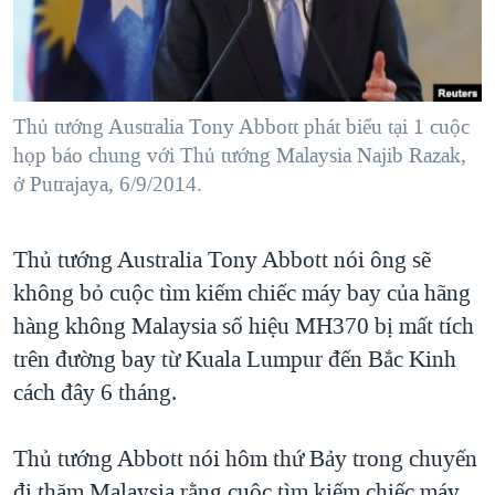
TẠI
VIDEO
"Tìm"
NGƯỜI VIỆT HẢI NGOẠI
HÀNH TRÌNH BẦU CỬ 2024
NGHE
ĐỜI SỐNG
MỘT NĂM CHIẾN TRANH TẠI DẢI GAZA
KINH TẾ
MẠNG XÃ HỘI
Thủ tướng Australia Tony Abbott phát biểu tại 1 cuộc
GIẢI MÃ VÀNH ĐAI & CON ĐƯỜNG
KHOA HỌC
họp báo chung với Thủ tướng Malaysia Najib Razak,
NGÀY TỊ NẠN THẾ GIỚI
ở Putrajaya, 6/9/2014.
SỨC KHOẺ
TRỊNH VĨNH BÌNH - NGƯỜI HẠ 'BÊN THẮNG CUỘC'
Ngôn ngữ khác
VĂN HOÁ
GROUND ZERO – XƯA VÀ NAY
Thủ tướng Australia Tony Abbott nói ông sẽ
THỂ THAO
CHI PHÍ CHIẾN TRANH AFGHANISTAN
không bỏ cuộc tìm kiếm chiếc máy bay của hãng
GIÁO DỤC
hàng không Malaysia số hiệu MH370 bị mất tích
CÁC GIÁ TRỊ CỘNG HÒA Ở VIỆT NAM
trên đường bay từ Kuala Lumpur đến Bắc Kinh
THƯỢNG ĐỈNH TRUMP-KIM TẠI VIỆT NAM
cách đây 6 tháng.
TRỊNH VĨNH BÌNH VS. CHÍNH PHỦ VIỆT NAM
NGƯ DÂN VIỆT VÀ LÀN SÓNG TRỘM HẢI SÂM
Thủ tướng Abbott nói hôm thứ Bảy trong chuyến
BÊN KIA QUỐC LỘ: TIẾNG VỌNG TỪ NÔNG THÔN MỸ
đi thăm Malaysia rằng cuộc tìm kiếm chiếc máy