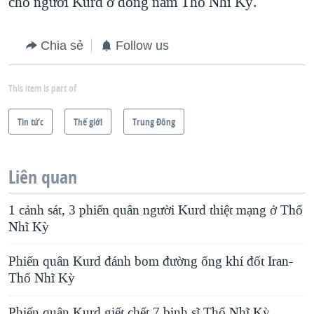
cho người Kurd ở đông nam Thổ Nhĩ Kỳ.
Chia sẻ
Follow us
This item is part of
Tin tức
Thế giới
Trung Ðông
Liên quan
1 cảnh sát, 3 phiến quân người Kurd thiệt mạng ở Thổ
Nhĩ Kỳ
Phiến quân Kurd đánh bom đường ống khí đốt Iran-
Thổ Nhĩ Kỳ
Phiến quân Kurd giết chết 7 binh sĩ Thổ Nhĩ Kỳ