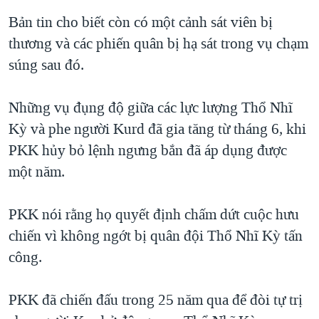
QUAN HỆ VIỆT MỸ
Bản tin cho biết còn có một cảnh sát viên bị
thương và các phiến quân bị hạ sát trong vụ chạm
súng sau đó.
Những vụ đụng độ giữa các lực lượng Thổ Nhĩ
Kỳ và phe người Kurd đã gia tăng từ tháng 6, khi
PKK hủy bỏ lệnh ngưng bắn đã áp dụng được
một năm.
PKK nói rằng họ quyết định chấm dứt cuộc hưu
chiến vì không ngớt bị quân đội Thổ Nhĩ Kỳ tấn
công.
PKK đã chiến đấu trong 25 năm qua để đòi tự trị