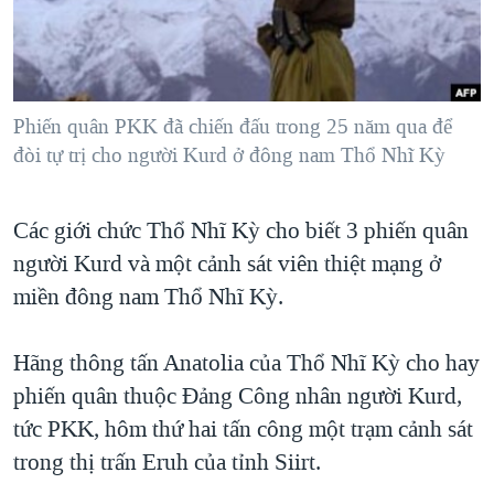
TẠI
VIDEO
"Tìm"
NGƯỜI VIỆT HẢI NGOẠI
HÀNH TRÌNH BẦU CỬ 2024
NGHE
ĐỜI SỐNG
MỘT NĂM CHIẾN TRANH TẠI DẢI GAZA
KINH TẾ
MẠNG XÃ HỘI
Phiến quân PKK đã chiến đấu trong 25 năm qua để
GIẢI MÃ VÀNH ĐAI & CON ĐƯỜNG
KHOA HỌC
đòi tự trị cho người Kurd ở đông nam Thổ Nhĩ Kỳ
NGÀY TỊ NẠN THẾ GIỚI
SỨC KHOẺ
TRỊNH VĨNH BÌNH - NGƯỜI HẠ 'BÊN THẮNG CUỘC'
Ngôn ngữ khác
VĂN HOÁ
Các giới chức Thổ Nhĩ Kỳ cho biết 3 phiến quân
GROUND ZERO – XƯA VÀ NAY
người Kurd và một cảnh sát viên thiệt mạng ở
THỂ THAO
CHI PHÍ CHIẾN TRANH AFGHANISTAN
miền đông nam Thổ Nhĩ Kỳ.
GIÁO DỤC
CÁC GIÁ TRỊ CỘNG HÒA Ở VIỆT NAM
Hãng thông tấn Anatolia của Thổ Nhĩ Kỳ cho hay
THƯỢNG ĐỈNH TRUMP-KIM TẠI VIỆT NAM
phiến quân thuộc Đảng Công nhân người Kurd,
TRỊNH VĨNH BÌNH VS. CHÍNH PHỦ VIỆT NAM
tức PKK, hôm thứ hai tấn công một trạm cảnh sát
NGƯ DÂN VIỆT VÀ LÀN SÓNG TRỘM HẢI SÂM
trong thị trấn Eruh của tỉnh Siirt.
BÊN KIA QUỐC LỘ: TIẾNG VỌNG TỪ NÔNG THÔN MỸ