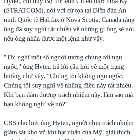
Hyten, chỉ huy Bộ Tư lệnh Chiến lược Hoa Kỳ
QUAN HỆ VIỆT MỸ
(STRATCOM), nói với cử tọa tại Diễn đàn An
ninh Quốc tế Halifax ở Nova Scotia, Canada rằng
ông đã suy nghĩ rất nhiều về những gì ông sẽ nói
nếu ông nhận được một lệnh như vậy.
"Tôi nghĩ một số người tưởng chúng tôi ngu
ngốc," ông Hyten trả lời câu hỏi về một trạng
huống như vậy. "Chúng tôi không ngu ngốc.
Chúng tôi suy nghĩ về những điều này rất nhiều.
Khi bạn đảm đương trách nhiệm này, làm sao mà
bạn không nghĩ về nó?"
CBS cho biết ông Hyten, người chịu trách nhiệm
giám sát kho vũ khí hạt nhân của Mỹ, giải thích