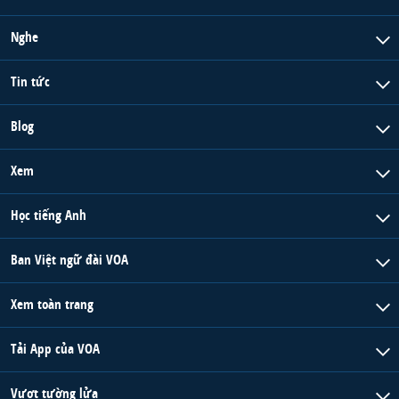
Nghe
Tin tức
Blog
Xem
Học tiếng Anh
Ban Việt ngữ đài VOA
Xem toàn trang
Tải App của VOA
Vượt tường lửa