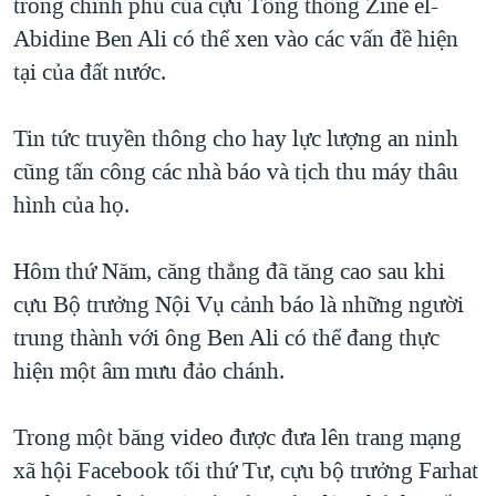
trong chính phủ của cựu Tổng thống Zine el-
QUAN HỆ VIỆT MỸ
Abidine Ben Ali có thể xen vào các vấn đề hiện
tại của đất nước.
Tin tức truyền thông cho hay lực lượng an ninh
cũng tấn công các nhà báo và tịch thu máy thâu
hình của họ.
Hôm thứ Năm, căng thẳng đã tăng cao sau khi
cựu Bộ trưởng Nội Vụ cảnh báo là những người
trung thành với ông Ben Ali có thể đang thực
hiện một âm mưu đảo chánh.
Trong một băng video được đưa lên trang mạng
xã hội Facebook tối thứ Tư, cựu bộ trưởng Farhat