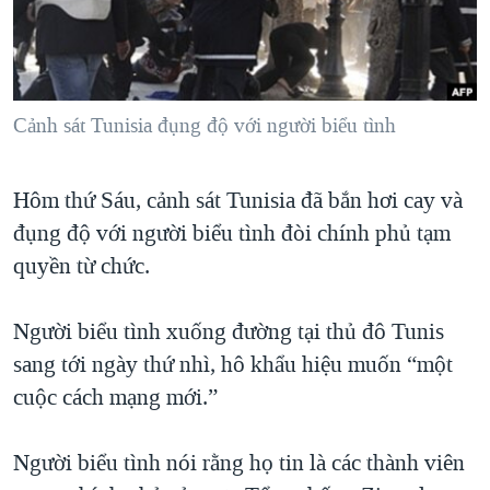
TẠI
VIDEO
"Tìm"
NGƯỜI VIỆT HẢI NGOẠI
HÀNH TRÌNH BẦU CỬ 2024
NGHE
ĐỜI SỐNG
MỘT NĂM CHIẾN TRANH TẠI DẢI GAZA
KINH TẾ
MẠNG XÃ HỘI
Cảnh sát Tunisia đụng độ với người biểu tình
GIẢI MÃ VÀNH ĐAI & CON ĐƯỜNG
KHOA HỌC
NGÀY TỊ NẠN THẾ GIỚI
SỨC KHOẺ
Hôm thứ Sáu, cảnh sát Tunisia đã bắn hơi cay và
TRỊNH VĨNH BÌNH - NGƯỜI HẠ 'BÊN THẮNG CUỘC'
Ngôn ngữ khác
VĂN HOÁ
đụng độ với người biểu tình đòi chính phủ tạm
GROUND ZERO – XƯA VÀ NAY
THỂ THAO
quyền từ chức.
CHI PHÍ CHIẾN TRANH AFGHANISTAN
GIÁO DỤC
CÁC GIÁ TRỊ CỘNG HÒA Ở VIỆT NAM
Người biểu tình xuống đường tại thủ đô Tunis
sang tới ngày thứ nhì, hô khẩu hiệu muốn “một
THƯỢNG ĐỈNH TRUMP-KIM TẠI VIỆT NAM
cuộc cách mạng mới.”
TRỊNH VĨNH BÌNH VS. CHÍNH PHỦ VIỆT NAM
NGƯ DÂN VIỆT VÀ LÀN SÓNG TRỘM HẢI SÂM
Người biểu tình nói rằng họ tin là các thành viên
BÊN KIA QUỐC LỘ: TIẾNG VỌNG TỪ NÔNG THÔN MỸ