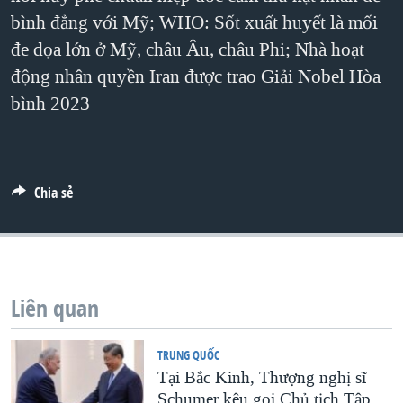
bình đẳng với Mỹ; WHO: Sốt xuất huyết là mối
QUAN HỆ VIỆT MỸ
đe dọa lớn ở Mỹ, châu Âu, châu Phi; Nhà hoạt
động nhân quyền Iran được trao Giải Nobel Hòa
bình 2023
Chia sẻ
Liên quan
TRUNG QUỐC
Tại Bắc Kinh, Thượng nghị sĩ
Schumer kêu gọi Chủ tịch Tập