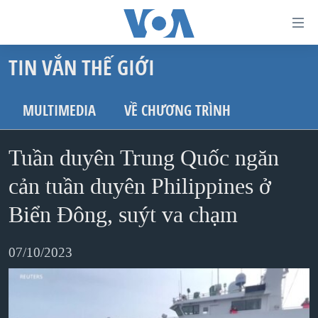
Đường
dẫn
TIN VẮN THẾ GIỚI
truy
TRANG CHỦ
cập
VIỆT NAM
MULTIMEDIA
VỀ CHƯƠNG TRÌNH
Tới
HOA KỲ
nội
Tuần duyên Trung Quốc ngăn
BIỂN ĐÔNG
dung
THẾ GIỚI
cản tuần duyên Philippines ở
chính
BLOG
Tới
Biển Đông, suýt va chạm
điều
DIỄN ĐÀN
hướng
07/10/2023
MỤC
chính
CHUYÊN ĐỀ
TỰ DO BÁO CHÍ
Đi
HỌC TIẾNG ANH
VẠCH TRẦN TIN GIẢ
CHIẾN TRANH THƯƠNG MẠI CỦA MỸ: QUÁ KHỨ VÀ HIỆN
tới