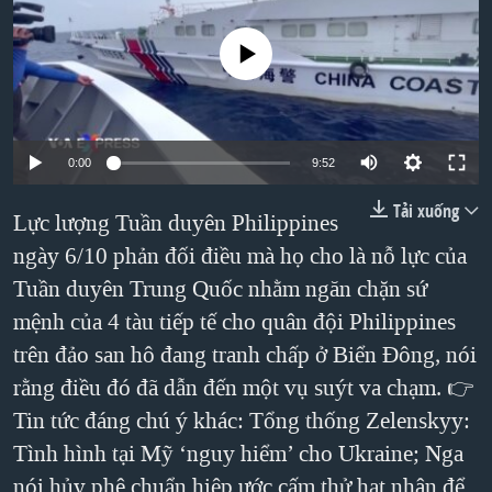
TẠI
VIDEO
"Tìm"
NGƯỜI VIỆT HẢI NGOẠI
HÀNH TRÌNH BẦU CỬ 2024
No media source currently available
NGHE
ĐỜI SỐNG
MỘT NĂM CHIẾN TRANH TẠI DẢI GAZA
KINH TẾ
MẠNG XÃ HỘI
GIẢI MÃ VÀNH ĐAI & CON ĐƯỜNG
KHOA HỌC
NGÀY TỊ NẠN THẾ GIỚI
0:00
9:52
SỨC KHOẺ
TRỊNH VĨNH BÌNH - NGƯỜI HẠ 'BÊN THẮNG CUỘC'
Tải xuống
Lực lượng Tuần duyên Philippines
Ngôn ngữ khác
VĂN HOÁ
GROUND ZERO – XƯA VÀ NAY
ngày 6/10 phản đối điều mà họ cho là nỗ lực của
THỂ THAO
CHI PHÍ CHIẾN TRANH AFGHANISTAN
Tuần duyên Trung Quốc nhằm ngăn chặn sứ
GIÁO DỤC
mệnh của 4 tàu tiếp tế cho quân đội Philippines
CÁC GIÁ TRỊ CỘNG HÒA Ở VIỆT NAM
trên đảo san hô đang tranh chấp ở Biển Đông, nói
THƯỢNG ĐỈNH TRUMP-KIM TẠI VIỆT NAM
rằng điều đó đã dẫn đến một vụ suýt va chạm. 👉
TRỊNH VĨNH BÌNH VS. CHÍNH PHỦ VIỆT NAM
Tin tức đáng chú ý khác: Tổng thống Zelenskyy:
NGƯ DÂN VIỆT VÀ LÀN SÓNG TRỘM HẢI SÂM
Tình hình tại Mỹ ‘nguy hiểm’ cho Ukraine; Nga
BÊN KIA QUỐC LỘ: TIẾNG VỌNG TỪ NÔNG THÔN MỸ
nói hủy phê chuẩn hiệp ước cấm thử hạt nhân để