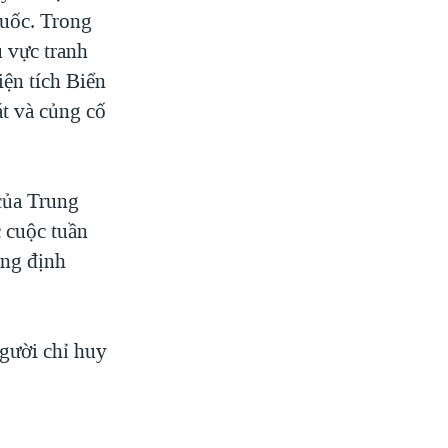
Quốc. Trong
 vực tranh
iện tích Biển
át và củng cố
của Trung
 cuộc tuần
ẳng định
người chỉ huy