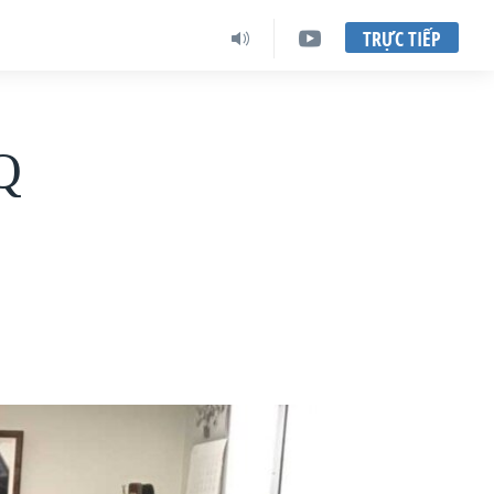
TRỰC TIẾP
Q