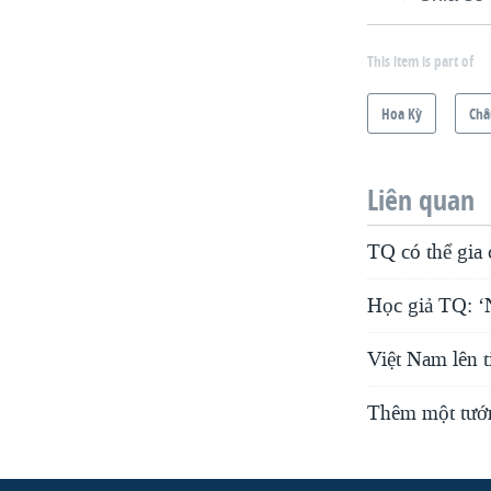
This item is part of
Hoa Kỳ
Châ
Liên quan
TQ có thể gia
Học giả TQ: ‘
Việt Nam lên t
Thêm một tướn