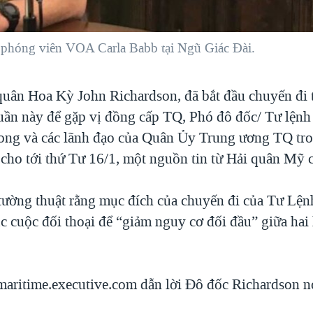
 phóng viên VOA Carla Babb tại Ngũ Giác Đài.
quân Hoa Kỳ John Richardson, đã bắt đầu chuyến đi
uần này để gặp vị đồng cấp TQ, Phó đô đốc/ Tư lệnh
ng và các lãnh đạo của Quân Ủy Trung ương TQ tro
 cho tới thứ Tư 16/1, một nguồn tin từ Hải quân Mỹ c
tường thuật rằng mục đích của chuyến đi của Tư Lện
ục cuộc đối thoại để “giảm nguy cơ đối đầu” giữa hai
aritime.executive.com dẫn lời Đô đốc Richardson n