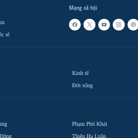
Mạng xã hội
am
ốc tế
Kinh tế
Ðời sống
ùng
Phạm Phú Khải
 Dũng
Thiên Hạ Luận