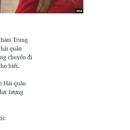
 thăm Trung
 hải quân
ng chuyến đi
ho biết.
h Hải quân
 lực lượng
ói: