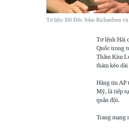
VIỆT NAM
NGƯ DÂN VIỆT VÀ LÀN SÓNG
Tư liệu: Đô Đốc John Richardson và
TRỘM HẢI SÂM
BÊN KIA QUỐC LỘ: TIẾNG VỌNG
Tư lệnh Hải 
TỪ NÔNG THÔN MỸ
Quốc trong t
QUAN HỆ VIỆT MỸ
Thẩm Kim Lo
thăm kéo dài
Hãng tin AP 
Mỹ, là tiếp t
quân đội.
Trang mạng m