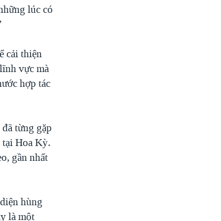
 những lúc có
”
 cải thiện
lĩnh vực mà
nước hợp tác
đã từng gặp
 tại Hoa Kỳ.
eo, gần nhất
 diện hùng
y là một