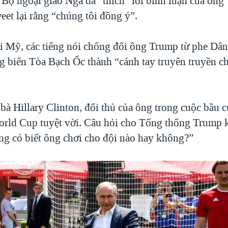
 Bộ ngoại giao Nga đã "thích" lời bình luận của ông
weet lại rằng “chúng tôi đồng ý”.
i Mỹ, các tiếng nói chống đối ông Trump từ phe Dân
g biến Tòa Bạch Ốc thành “cánh tay truyên truyền c
 bà Hillary Clinton, đối thủ của ông trong cuộc bầu 
World Cup tuyệt vời. Câu hỏi cho Tổng thống Trump 
ng có biết ông chơi cho đội nào hay không?”