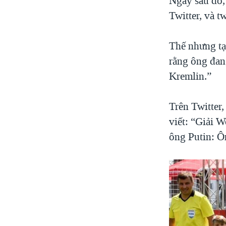
Ngay sau đó,
Twitter, và t
Thế nhưng tạ
rằng ông đan
Kremlin.”
Trên Twitter,
viết: “Giải 
ông Putin: Ô