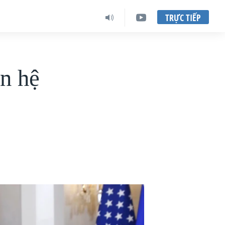
TRỰC TIẾP
n hệ