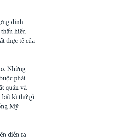
ượng đỉnh
 thấu hiểu
t thực tế của
nào. Những
 buộc phải
ất quán và
bất kì thứ gì
hống Mỹ
ến diễn ra