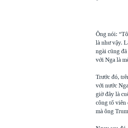
Ông nói: “Tô
là như vậy. L
ngài cũng đã 
với Nga là mộ
Trước đó, tr
với nước Nga
giờ đây là cu
công tố viên
mà ông Trump