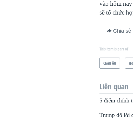
vào hôm nay 
sẽ tổ chức h
Chia sẻ
This item is part of
Châu Âu
Ho
Liên quan
5 điểm chính t
Trump đổ lỗi 