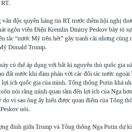
 RT.
g vấn độc quyền hãng tin RT trước thềm hội nghị th
át ngôn viên Điện Kremlin Dmitry Peskov bày tỏ sự
n tắc “nước Mỹ trên hết” gây tranh cãi nhưng cũng rấ
Mỹ Donald Trump.
này có thể áp dụng với bất kì nguyên thủ quốc gia 
ạo đất nước khi đàm phán với các đối tác nước ngoài
 lợi ích quốc gia của mình. Tổng thống Putin khá nh
luôn nói rằng mình quan tâm đến lợi ích của Nga hơn 
lý do vì sao ông ấy hiểu được quan điểm của Tổng t
Peskov nói.
ợng đỉnh giữa Trump và Tổng thống Nga Putin dự ki