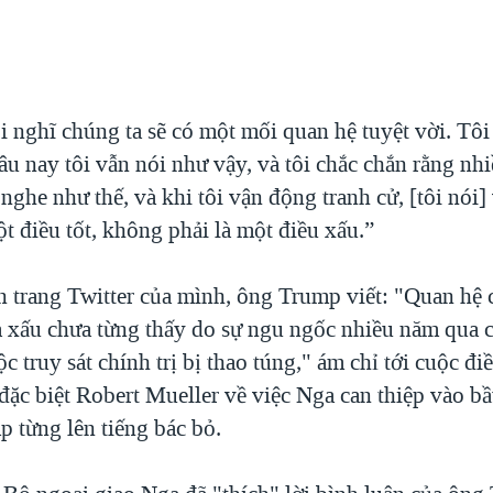
i nghĩ chúng ta sẽ có một mối quan hệ tuyệt vời. T
âu nay tôi vẫn nói như vậy, và tôi chắc chắn rằng n
nghe như thế, và khi tôi vận động tranh cử, [tôi nói]
t điều tốt, không phải là một điều xấu.”
ên trang Twitter của mình, ông Trump viết: "Quan hệ 
 xấu chưa từng thấy do sự ngu ngốc nhiều năm qua 
ộc truy sát chính trị bị thao túng," ám chỉ tới cuộc điề
 đặc biệt Robert Mueller về việc Nga can thiệp vào b
 từng lên tiếng bác bỏ.