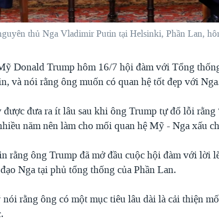
yên thủ Nga Vladimir Putin tại Helsinki, Phần Lan, hô
Mỹ Donald Trump hôm 16/7 hội đàm với Tổng thốn
in, và nói rằng ông muốn có quan hệ tốt đẹp với Nga
y được đưa ra ít lâu sau khi ông Trump tự đổ lỗi rằn
nhiều năm nên làm cho mối quan hệ Mỹ - Nga xấu ch
tin rằng ông Trump đã mở đầu cuộc hội đàm với lời l
 đạo Nga tại phủ tổng thống của Phần Lan.
nói rằng ông có một mục tiêu lâu dài là cải thiện mố
.