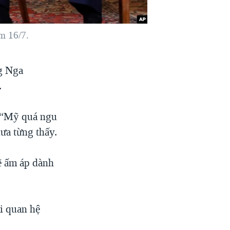
m 16/7.
g Nga
.
g “Mỹ quá ngu
ưa từng thấy.
ẽ ấm áp dành
i quan hệ