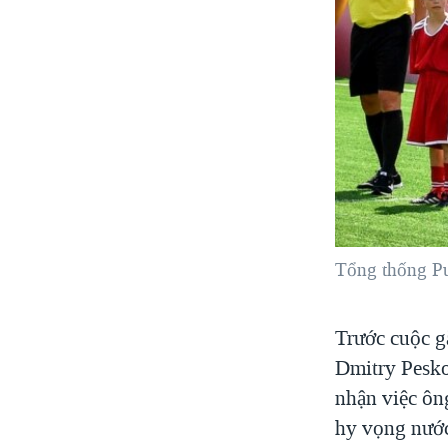
Tổng thống Put
Trước cuộc g
Dmitry Pesko
nhận việc ôn
hy vọng nước