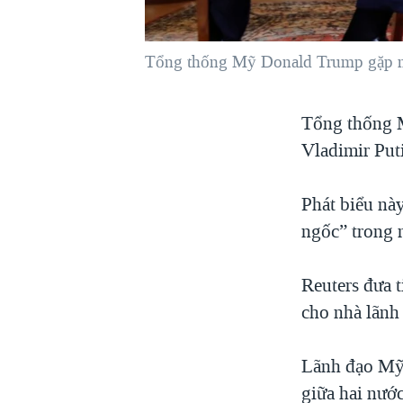
VIỆT NAM
NGƯ DÂN VIỆT VÀ LÀN SÓNG
Tổng thống Mỹ Donald Trump gặp ngu
TRỘM HẢI SÂM
BÊN KIA QUỐC LỘ: TIẾNG VỌNG
Tổng thống 
TỪ NÔNG THÔN MỸ
Vladimir Put
QUAN HỆ VIỆT MỸ
Phát biểu nà
ngốc” trong 
Reuters đưa 
cho nhà lãnh
Lãnh đạo Mỹ 
giữa hai nước