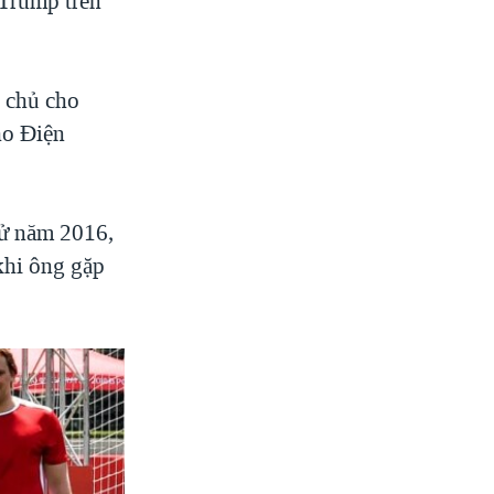
 Trump trên
 chủ cho
ho Điện
cử năm 2016,
khi ông gặp