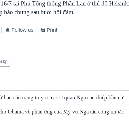
16/7 tại Phủ Tổng thống Phần Lan ở thủ đô Helsinki
ọp báo chung sau buổi hội đàm.
Follow us
Print
a Kỳ
ừ bản cáo trạng truy tố các sĩ quan Nga can thiệp bầu cử
cho Obama về phản ứng của Mỹ vụ Nga tấn công tin tặc