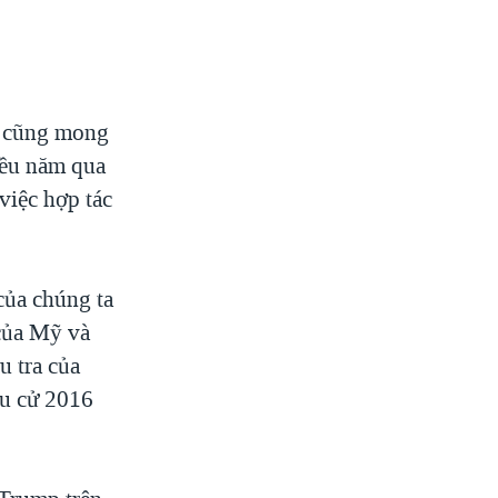
ôi cũng mong
hiều năm qua
 việc hợp tác
của chúng ta
của Mỹ và
u tra của
ầu cử 2016