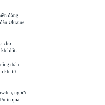
miền đông
 dân Ukraine
ga cho
 khí đốt.
thống thân
au khi từ
owden, người
 Putin qua