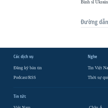
Binh sĩ Ukrai
Đường dẫn 
Các dịch vụ
Nghe
Ðăng ký bản tin
Tin Việt N
Podcast/RSS
Thời sự qu
Tin tức
Việt Nam
Châu Á