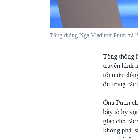
VIỆT NAM
NGƯ DÂN VIỆT VÀ LÀN SÓNG
TRỘM HẢI SÂM
Tổng thống Nga Vladimir Putin trả lờ
BÊN KIA QUỐC LỘ: TIẾNG VỌNG
TỪ NÔNG THÔN MỸ
QUAN HỆ VIỆT MỸ
Tổng thống N
truyền hình 
tới miền đôn
ổn trong các
Ông Putin ch
bày tỏ hy vọ
giao cho các
không phải s