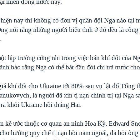
tại miền đông nước này.
 hiện nay thì không có đơn vị quân đội Nga nào tại 
Ông nói rằng những người biểu tình ở đó đều là công
.
ột lập trường cứng rắn trong việc bán khí đốt của N
ảnh báo rằng Nga có thể bắt đầu đòi chi trả trước cho
giá khí đốt cho Ukraine tới 80% sau vụ lật đổ Tổng 
nukovych, là người đã xin tị nạn chính trị tại Nga s
 ra khỏi Ukraine hồi tháng Hai.
n kế ước thuộc cơ quan an ninh Hoa Kỳ, Edward Sn
cho hưởng quy chế tị nạn hồi năm ngoái, đã hỏi ông