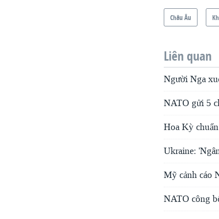
Châu Âu
Kh
Liên quan
Người Nga xuố
NATO gửi 5 ch
Hoa Kỳ chuẩn 
Ukraine: 'Ngân
Mỹ cảnh cáo N
NATO công bố 