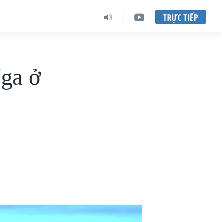
TRỰC TIẾP
Nga ở