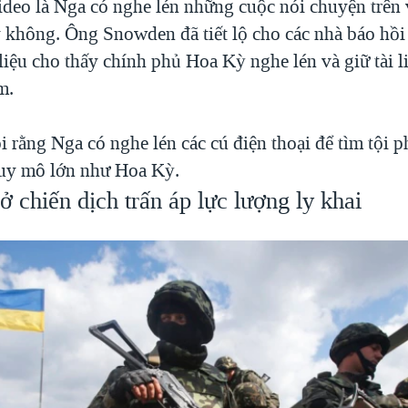
ideo là Nga có nghe lén những cuộc nói chuyện trên 
 không. Ông Snowden đã tiết lộ cho các nhà báo hồ
liệu cho thấy chính phủ Hoa Kỳ nghe lén và giữ tài l
m.
i rằng Nga có nghe lén các cú điện thoại để tìm tội
uy mô lớn như Hoa Kỳ.
 chiến dịch trấn áp lực lượng ly khai