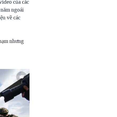
video của các
i năm ngoái
iệu về các
 phạm nhưng