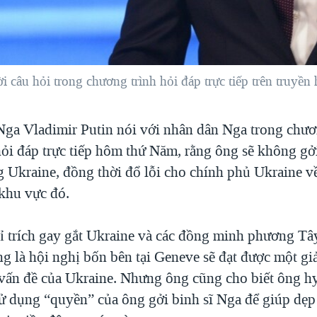
i câu hỏi trong chương trình hỏi đáp trực tiếp trên truyề
ga Vladimir Putin nói với nhân dân Nga trong chươ
hỏi đáp trực tiếp hôm thứ Năm, rằng ông sẽ không gở
g Ukraine, đồng thời đổ lỗi cho chính phủ Ukraine v
 khu vực đó.
ỉ trích gay gắt Ukraine và các đồng minh phương Tâ
ng là hội nghị bốn bên tại Geneve sẽ đạt được một gi
 vấn đề của Ukraine. Nhưng ông cũng cho biết ông hy
ử dụng “quyền” của ông gởi binh sĩ Nga để giúp dẹp