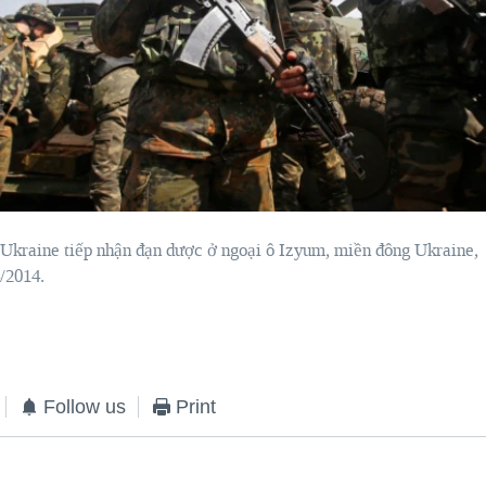
Ukraine
tiếp nhận
đạn dược
ở ngoại ô
Izyum
, miền đông
Ukraine,
/2014.
Follow us
Print