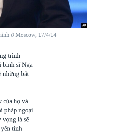
n hình ở Moscow, 17/4/14
ng trình
i binh sĩ Nga
ề những bất
y của họ và
ải pháp ngoại
 vọng là sẽ
 yên tình