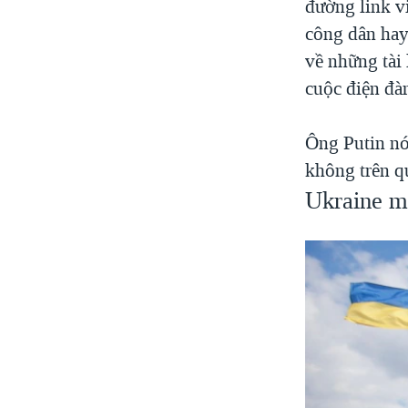
đường link v
công dân hay
về những tài 
cuộc điện đà
Ông Putin nó
không trên q
Ukraine mở