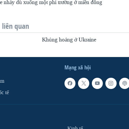
ne nhảy dù xuống một phi trường ở miền đông
liên quan
Khủng hoảng ở Ukraine
Mạng xã hội
am
ốc tế
Kinh tế