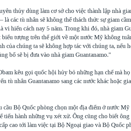
uyên thủy dùng làm cơ sở cho việc thành lập nhà gi
 là các tù nhân sẽ không thể thách thức sự giam cầm
t là vi hiến cách nay 5 năm. Trong khi đó, nhà giam 
 biểu tượng trên thế giới về một nước Mỹ không tuân 
h của chúng ta sẽ không hợp tác với chúng ta, nếu h
ng bố sẽ bị đưa vào nhà giam Guantanamo."
bam kêu gọi quốc hội hủy bỏ những hạn chế mà họ 
yển tù nhân Guantanamo sang các nước khác hoặc gi
u cầu Bộ Quốc phòng chọn một địa điểm ở nước Mỹ 
hể tiến hành những vụ xét xử. Ông cũng cho biết ông 
 cấp cao tới làm việc tại Bộ Ngoại giao và Bộ Quốc 