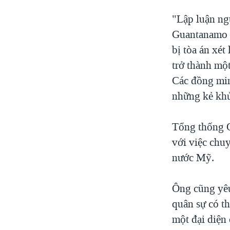
"Lập luận ng
Guantanamo –
bị tòa án xé
trở thành một
Các đồng min
những kẻ khủ
Tổng thống O
với việc chu
nước Mỹ.
Ông cũng yê
quân sự có t
một đại diện