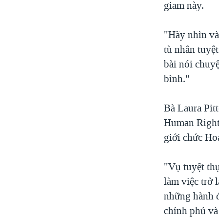
giam này.
"Hãy nhìn và
tù nhân tuyệt
bài nói chuyệ
bình."
Bà Laura Pit
Human Rights
giới chức Ho
"Vụ tuyệt th
làm việc trở 
những hành đ
chính phủ và