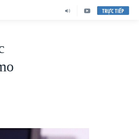
TRỰC TIẾP
c
amo