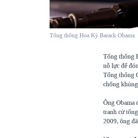
VIỆT NAM
NGƯ DÂN VIỆT VÀ LÀN SÓNG
TRỘM HẢI SÂM
Tổng thống Hoa Kỳ Barack Obama
BÊN KIA QUỐC LỘ: TIẾNG VỌNG
TỪ NÔNG THÔN MỸ
QUAN HỆ VIỆT MỸ
Tổng thống 
nỗ lực để đó
Tổng thống O
chống khủng
Ông Obama đã
tranh cử tổn
2009, ông đã