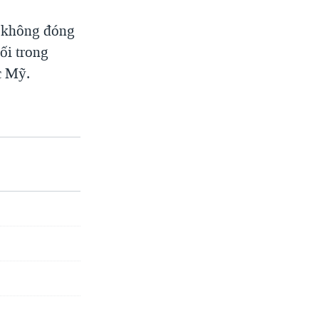
ì không đóng
ối trong
c Mỹ.