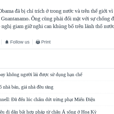
bama đã bị chỉ trích ở trong nước và trên thế giới v
 Guantanamo. Ông cũng phải đối mặt với sự chống đ
ề nghị giam giữ nghi can khủng bố trên lãnh thổ nướ
Follow us
Print
y không người lái được sử dụng hạn chế
ố nhà bán, giá nhà đều tăng
nell: Ðã đến lúc chấm dứt trừng phạt Miến Ðiện
iệu di dân bất hợp pháp từ châu Á sống ở Hoa Kỳ