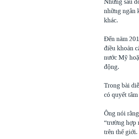
Nhưng sau đó
những ngân k
khác.
Đến năm 2011
điều khoản c
nước Mỹ hoặc
động.
Trong bài di
có quyết tâm
Ông nói rằng
“trường hợp 
trên thế giới