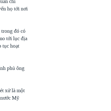
uẩn chi
ển họ tới nơi
 trong đó có
 tới lục địa
 tục hoạt
ính phủ ông
ét xử là một
a nước Mỹ