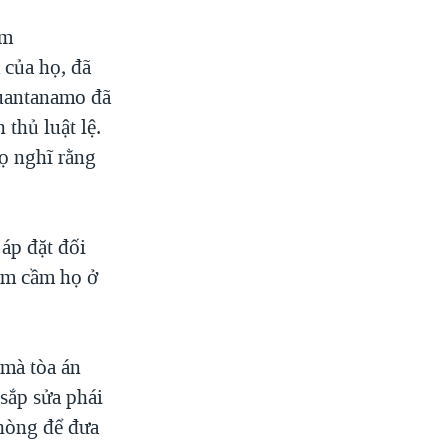
am
 của họ, đã
Guantanamo đã
thủ luật lệ.
ọ nghĩ rằng
áp đặt đối
am cầm họ ở
mà tòa án
sắp sửa phái
phòng để đưa