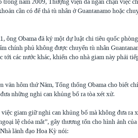
 trong năm 2009, Thượng viện đã ngăn chận việc ch
hoản cần có để thả tù nhân ở Guantanamo hoặc chuy
, ông Obama đã ký một dự luật chi tiêu quốc phòng
ấm chính phủ không được chuyển tù nhân Guantanamo
 tới các nước khác, khiến cho nhà giam này phải tiếp
ễn văn hôm thứ Năm, Tổng thống Obama cho biết ch
 đưa những nghi can khủng bố ra tòa xét xử.
 việc giam giữ nghi can khủng bố mà không đưa ra x
ngoại lệ chóa mắt”, gây thương tổn cho hình ảnh củ
. Nhà lãnh đạo Hoa Kỳ nói: