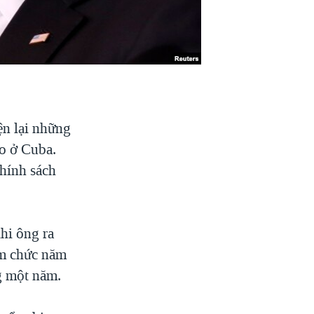
n lại những
o ở Cuba.
hính sách
hi ông ra
ậm chức năm
g một năm.