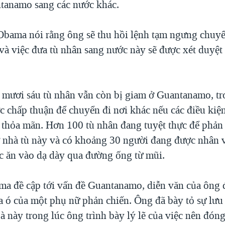
tanamo sang các nước khác.
bama nói rằng ông sẽ thu hồi lệnh tạm ngưng chuyể
và việc đưa tù nhân sang nước này sẽ được xét duyệt
 mươi sáu tù nhân vẫn còn bị giam ở Guantanamo, tr
c chấp thuận để chuyển đi nơi khác nếu các điều kiệ
 thỏa mãn. Hơn 100 tù nhân đang tuyệt thực để phản 
ở nhà tù này và có khoảng 30 người đang được nhân 
c ăn vào dạ dày qua đường ống từ mũi.
a đề cập tới vấn đề Guantanamo, diễn văn của ông đ
la ó của một phụ nữ phản chiến. Ông đã bày tỏ sự lưu
à này trong lúc ông trình bày lý lẽ của việc nên đón