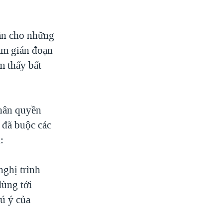
 ăn cho những
làm gián đoạn
m thấy bất
nhân quyền
 đã buộc các
:
nghị trình
dùng tới
ú ý của