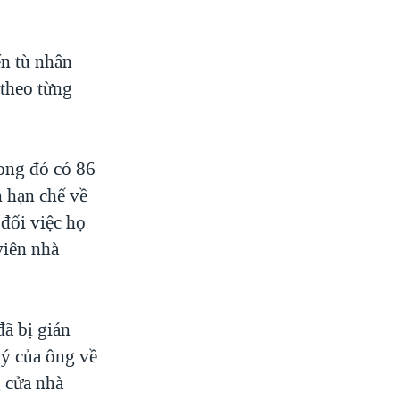
n tù nhân
 theo từng
ong đó có 86
n hạn chế về
đối việc họ
viên nhà
ã bị gián
 ý của ông về
g cửa nhà