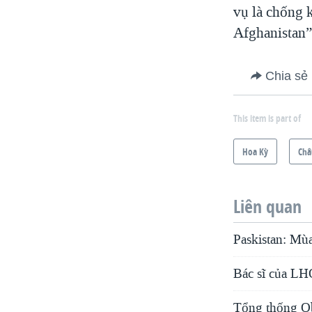
vụ là chống k
Afghanistan”
Chia sẻ
This item is part of
Hoa Kỳ
Châ
Liên quan
Paskistan: Mùa
Bác sĩ của LH
Tổng thống Ob