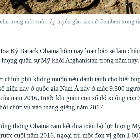
velin trong một cuộc tập luyện gần căn cứ Gamberi trong 
oa Kỳ Barack Obama hôm nay loan báo sẽ làm chậm 
lực lượng quân sự Mỹ khỏi Afghanistan trong năm nay.
c chính phủ không muốn nêu danh tánh cho biết ôn
 số hiện nay ở quốc gia Nam Á này ở mức 9.800 ngườ
n của năm 2016, trước khi giảm con số đó xuống còn
khỏi chức vụ vào tháng giêng năm 2017.
ổng thống Obama cam kết đưa toàn bộ lực lượng Mỹ
trước cuối năm 2016, ngoại trừ một đơn vị gồm 1.000 