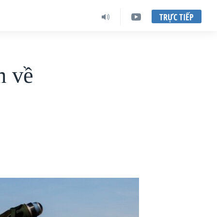
TRỰC TIẾP
h về