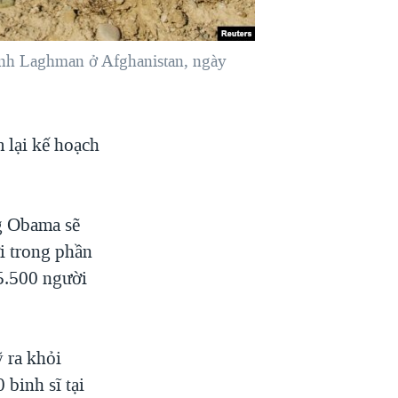
tỉnh Laghman ở Afghanistan, ngày
lại kế hoạch
g Obama sẽ
i trong phần
 5.500 người
 ra khỏi
binh sĩ tại