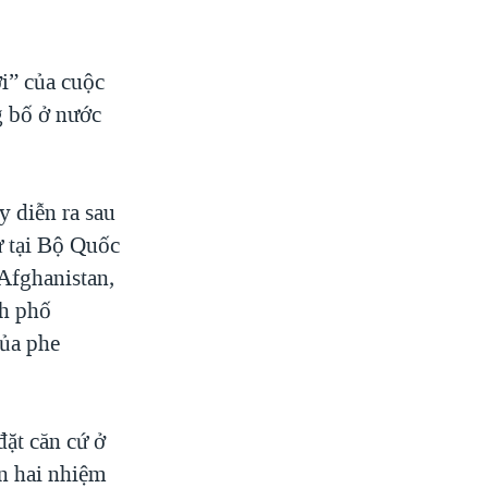
i” của cuộc
g bố ở nước
y diễn ra sau
ự tại Bộ Quốc
 Afghanistan,
nh phố
của phe
đặt căn cứ ở
ện hai nhiệm