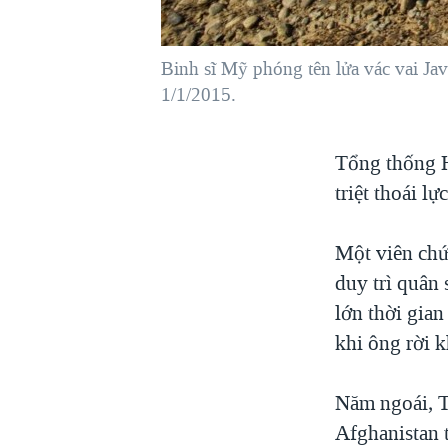
VIỆT NAM
NGƯ DÂN VIỆT VÀ LÀN SÓNG
Binh sĩ Mỹ phóng tên lửa vác vai Ja
TRỘM HẢI SÂM
1/1/2015.
BÊN KIA QUỐC LỘ: TIẾNG VỌNG
TỪ NÔNG THÔN MỸ
Tổng thống H
QUAN HỆ VIỆT MỸ
triệt thoái 
Một viên chứ
duy trì quân
lớn thời gia
khi ông rời 
Năm ngoái, T
Afghanistan 