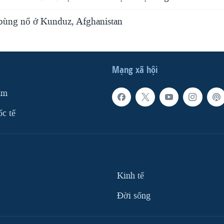
i bùng nổ ở Kunduz, Afghanistan
Mạng xã hội
am
ốc tế
Kinh tế
Ðời sống