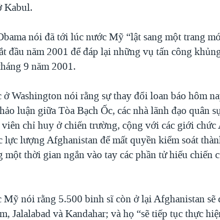
ở Kabul.
bama nói đã tới lúc nước Mỹ “lật sang một trang mớ
bắt đầu năm 2001 để đáp lại những vụ tấn công khủn
tháng 9 năm 2001.
c ở Washington nói rằng sự thay đổi loan báo hôm na
thảo luận giữa Tòa Bạch Ốc, các nhà lãnh đạo quân s
viên chỉ huy ở chiến trường, cộng với các giới chức
ác lực lượng Afghanistan để mất quyền kiểm soát thà
 một thời gian ngắn vào tay các phần tử hiếu chiến 
 Mỹ nói rằng 5.500 binh sĩ còn ở lại Afghanistan sẽ 
, Jalalabad và Kandahar; và họ “sẽ tiếp tục thực hi