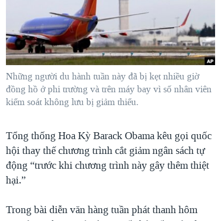
TẠI
VIDEO
"Tìm"
NGƯỜI VIỆT HẢI NGOẠI
HÀNH TRÌNH BẦU CỬ 2024
NGHE
ĐỜI SỐNG
MỘT NĂM CHIẾN TRANH TẠI DẢI GAZA
KINH TẾ
MẠNG XÃ HỘI
GIẢI MÃ VÀNH ĐAI & CON ĐƯỜNG
KHOA HỌC
NGÀY TỊ NẠN THẾ GIỚI
Những người du hành tuần này đã bị kẹt nhiều giờ
SỨC KHOẺ
đồng hồ ở phi trường và trên máy bay vì số nhân viên
TRỊNH VĨNH BÌNH - NGƯỜI HẠ 'BÊN THẮNG CUỘC'
Ngôn ngữ khác
VĂN HOÁ
kiểm soát không lưu bị giảm thiểu.
GROUND ZERO – XƯA VÀ NAY
THỂ THAO
CHI PHÍ CHIẾN TRANH AFGHANISTAN
Tổng thống Hoa Kỳ Barack Obama kêu gọi quốc
GIÁO DỤC
CÁC GIÁ TRỊ CỘNG HÒA Ở VIỆT NAM
hội thay thế chương trình cắt giảm ngân sách tự
THƯỢNG ĐỈNH TRUMP-KIM TẠI VIỆT NAM
động “trước khi chương trình này gây thêm thiệt
hại.”
TRỊNH VĨNH BÌNH VS. CHÍNH PHỦ VIỆT NAM
NGƯ DÂN VIỆT VÀ LÀN SÓNG TRỘM HẢI SÂM
Trong bài diễn văn hàng tuần phát thanh hôm
BÊN KIA QUỐC LỘ: TIẾNG VỌNG TỪ NÔNG THÔN MỸ