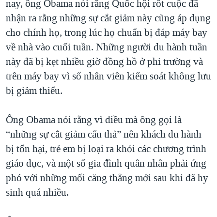
nay, ông Obama nói rằng Quốc hội rốt cuộc đã
QUAN HỆ VIỆT MỸ
nhận ra rằng những sự cắt giảm này cũng áp dụng
cho chính họ, trong lúc họ chuẩn bị đáp máy bay
về nhà vào cuối tuần. Những người du hành tuần
này đã bị kẹt nhiều giờ đồng hồ ở phi trường và
trên máy bay vì số nhân viên kiểm soát không lưu
bị giảm thiểu.
Ông Obama nói rằng vì điều mà ông gọi là
“những sự cắt giảm cẩu thả” nên khách du hành
bị tổn hại, trẻ em bị loại ra khỏi các chương trình
giáo dục, và một số gia đình quân nhân phải ứng
phó với những mối căng thẳng mới sau khi đã hy
sinh quá nhiều.