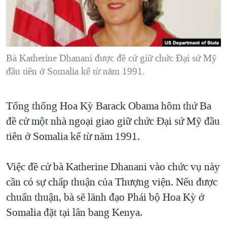
TẠI
VIDEO
"Tìm"
NGƯỜI VIỆT HẢI NGOẠI
HÀNH TRÌNH BẦU CỬ 2024
NGHE
ĐỜI SỐNG
MỘT NĂM CHIẾN TRANH TẠI DẢI GAZA
KINH TẾ
MẠNG XÃ HỘI
Bà Katherine Dhanani được đề cử giữ chức Đại sứ Mỹ
GIẢI MÃ VÀNH ĐAI & CON ĐƯỜNG
KHOA HỌC
đầu tiên ở Somalia kể từ năm 1991.
NGÀY TỊ NẠN THẾ GIỚI
SỨC KHOẺ
TRỊNH VĨNH BÌNH - NGƯỜI HẠ 'BÊN THẮNG CUỘC'
Ngôn ngữ khác
VĂN HOÁ
Tổng thống Hoa Kỳ Barack Obama hôm thứ Ba
GROUND ZERO – XƯA VÀ NAY
đề cử một nhà ngoại giao giữ chức Đại sứ Mỹ đầu
THỂ THAO
CHI PHÍ CHIẾN TRANH AFGHANISTAN
tiên ở Somalia kể từ năm 1991.
GIÁO DỤC
CÁC GIÁ TRỊ CỘNG HÒA Ở VIỆT NAM
Việc đề cử bà Katherine Dhanani vào chức vụ này
THƯỢNG ĐỈNH TRUMP-KIM TẠI VIỆT NAM
cần có sự chấp thuận của Thượng viện. Nếu được
TRỊNH VĨNH BÌNH VS. CHÍNH PHỦ VIỆT NAM
chuẩn thuận, bà sẽ lãnh đạo Phái bộ Hoa Kỳ ở
NGƯ DÂN VIỆT VÀ LÀN SÓNG TRỘM HẢI SÂM
Somalia đặt tại lân bang Kenya.
BÊN KIA QUỐC LỘ: TIẾNG VỌNG TỪ NÔNG THÔN MỸ