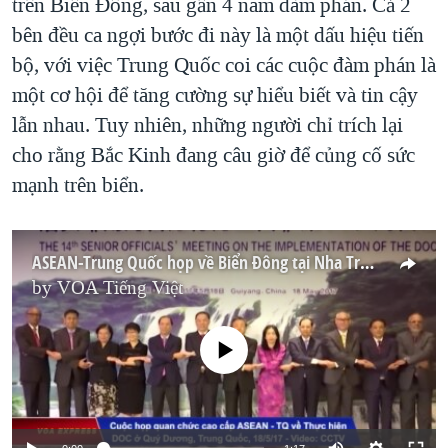
trên Biển Đông, sau gần 4 năm đàm phán. Cả 2
bên đều ca ngợi bước đi này là một dấu hiệu tiến
bộ, với việc Trung Quốc coi các cuộc đàm phán là
một cơ hội để tăng cường sự hiểu biết và tin cậy
lẫn nhau. Tuy nhiên, những người chỉ trích lại
cho rằng Bắc Kinh đang câu giờ để củng cố sức
mạnh trên biển.
ASEAN-Trung Quốc họp về Biển Đông tại Nha Trang
by
VOA Tiếng Việt
No media source currently available