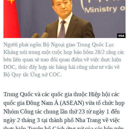
TẠI
VIDEO
"Tìm"
NGƯỜI VIỆT HẢI NGOẠI
HÀNH TRÌNH BẦU CỬ 2024
NGHE
ĐỜI SỐNG
MỘT NĂM CHIẾN TRANH TẠI DẢI GAZA
KINH TẾ
MẠNG XÃ HỘI
GIẢI MÃ VÀNH ĐAI & CON ĐƯỜNG
KHOA HỌC
NGÀY TỊ NẠN THẾ GIỚI
Người phát ngôn Bộ Ngoại giao Trung Quốc Lục
SỨC KHOẺ
Khảng nói trong một cuộc họp báo hôm 28/2 rằng các
TRỊNH VĨNH BÌNH - NGƯỜI HẠ 'BÊN THẮNG CUỘC'
Ngôn ngữ khác
VĂN HOÁ
bên liên quan sẽ trao đổi quan điểm về việc thực hiện
GROUND ZERO – XƯA VÀ NAY
DOC, thúc đẩy hợp tác hàng hải cũng như tư vấn về
THỂ THAO
Bộ Quy tắc Ứng xử COC.
CHI PHÍ CHIẾN TRANH AFGHANISTAN
GIÁO DỤC
CÁC GIÁ TRỊ CỘNG HÒA Ở VIỆT NAM
Trung Quốc và các quốc gia thuộc Hiệp hội các
THƯỢNG ĐỈNH TRUMP-KIM TẠI VIỆT NAM
quốc gia Đông Nam Á (ASEAN) vừa tổ chức họp
TRỊNH VĨNH BÌNH VS. CHÍNH PHỦ VIỆT NAM
Nhóm Công tác chung lần thứ 23 từ ngày 1 đến
NGƯ DÂN VIỆT VÀ LÀN SÓNG TRỘM HẢI SÂM
ngày 2 tháng 3 tại thành phố Nha Trang về việc
BÊN KIA QUỐC LỘ: TIẾNG VỌNG TỪ NÔNG THÔN MỸ
thực hiện Tuyên bố Cách ứng xử của các bên trên