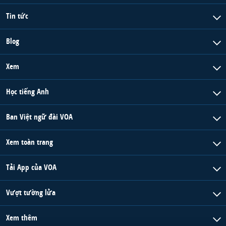
Tin tức
Blog
Xem
Học tiếng Anh
Ban Việt ngữ đài VOA
Xem toàn trang
Tải App của VOA
Vượt tường lửa
Xem thêm